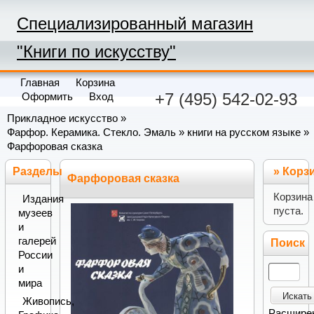
Специализированный магазин
"Книги по искусству"
Главная
Корзина
+7 (495) 542-02-93
Оформить
Вход
Прикладное искусство
»
Фарфор. Керамика. Стекло. Эмаль
»
книги на русском языке
»
Фарфоровая сказка
Разделы
»
Корз
Фарфоровая сказка
Корзина
Издания
пуста.
музеев
и
галерей
Поиск
России
и
мира
Искать
Живопись,
Расшире