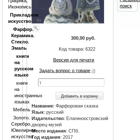
Графика,
поиск
Иконопись
Прикладное
искусство
Фарфор.
Керамика.
300,00 руб.
Стекло.
Эмаль
Код товара: 6322
книги
Версия для печати
на
русском
Задать вопрос о товаре
языке
книги
на
иностранных
Добавить в корзину
языках
Название
: Фарфоровая сказка
Мебель
Язык
: русский
Золото.
Издательство
: Елагиноостровский
Серебро.
дворец-музей
Ювелирное
Место издания
: СПб.
искусство
Год издания
: 2017