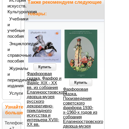
История
Также рекомендуем следующие
искусств.
Культурология
товары:
Учебники
и
учебные
пособия
Энциклопедии
и
справочные
пособия
Купить
Журналы
Фарфоровая
и
сказка. Фарфор и
периодические
Купить
фаянс XIX - XX
издания
вв. из собрания
Фарфоровая
Елагиноостровского
Услуги
сказка.
дворца-музея
Произведения
русского
советского
декоративно-
Узнайте
фарфора 1930-
прикладного
х-1960-х годов из
больше
искусства и
собрания
интерьера XVIII-
Елагиноостровского
Телефон:
XX вв.
дворца-музея
+7