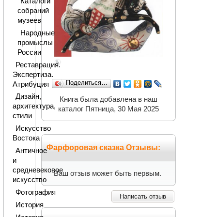
Каталоги
собраний
музеев
Народные
промыслы
России
Реставрация.
Экспертиза.
Поделиться…
Атрибуция
Дизайн,
Книга была добавлена в наш
архитектура,
каталог Пятница, 30 Мая 2025
стили
Искусство
Востока
Фарфоровая сказка Отзывы:
Античное
и
средневековое
Ваш отзыв может быть первым.
искусство
Фотография
Написать отзыв
История