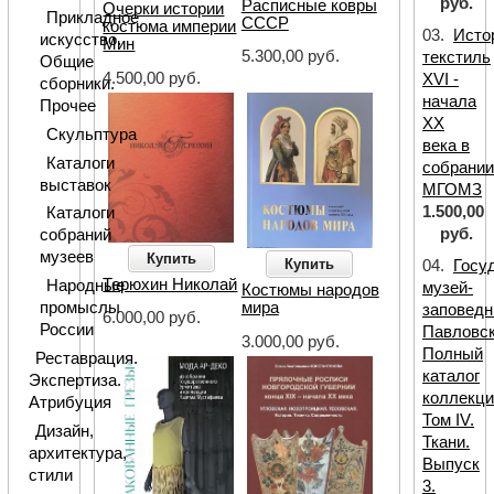
руб.
Расписные ковры
Очерки истории
Прикладное
СССР
костюма империи
03.
Исто
искусство.
Мин
5.300,00 руб.
текстиль
Общие
4.500,00 руб.
XVI -
сборники.
начала
Прочее
XX
Скульптура
века в
Каталоги
собрани
выставок
МГОМЗ
1.500,00
Каталоги
руб.
собраний
музеев
Купить
Купить
04.
Госу
Терюхин Николай
Народные
музей-
Костюмы народов
мира
промыслы
заповедн
6.000,00 руб.
России
Павловск
3.000,00 руб.
Полный
Реставрация.
каталог
Экспертиза.
коллекци
Атрибуция
Том IV.
Дизайн,
Ткани.
архитектура,
Выпуск
стили
3.