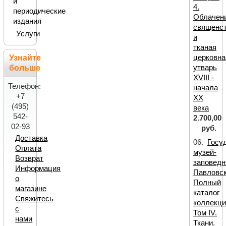
и
4.
периодические
Облачен
издания
священс
Услуги
и
тканая
церковна
Узнайте
утварь
больше
XVIII -
Телефон:
начала
+7
ХХ
(495)
века
542-
2.700,00
02-93
руб.
Доставка
06.
Госу
Оплата
музей-
Возврат
заповедн
Информация
Павловск
о
Полный
магазине
каталог
Свяжитесь
коллекци
с
Том IV.
нами
Ткани.