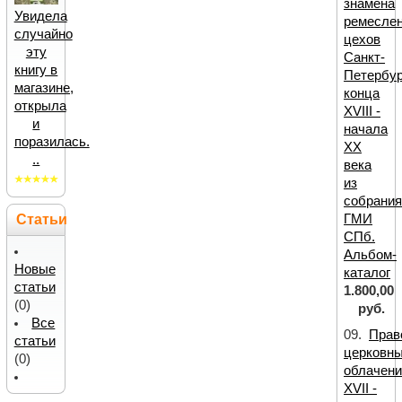
знамена
Увидела
ремесле
случайно
цехов
эту
Санкт-
книгу в
Петербур
магазине,
конца
открыла
XVIII -
и
начала
поразилась.
XX
..
века
из
собрани
ГМИ
Статьи
СПб.
Альбом-
Новые
каталог
статьи
1.800,00
(0)
руб.
Все
09.
Прав
статьи
церковн
(0)
облачени
XVII -