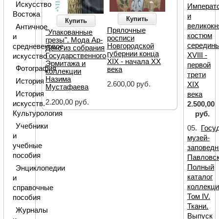
Искусство
Императ
Востока
и
Купить
Купить
великокн
Античное
Прялочные
"Упакованные
костюм
и
росписи
грезы". Мода Ар-
середин
Новгородской
средневековое
Деко из собрания
губернии конца
XVIII -
Государственного
искусство
XIX - начала XX
Эрмитажа и
первой
Фотография
века
коллекции
трети
Назима
История
2.600,00 руб.
XIX
Мустафаева
История
века
2.200,00 руб.
искусств.
2.500,00
Культурология
руб.
Учебники
05.
Госу
и
музей-
учебные
заповедн
пособия
Павловск
Полный
Энциклопедии
каталог
и
коллекци
справочные
Том IV.
пособия
Ткани.
Журналы
Выпуск