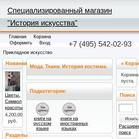
Специализированный магазин
"История искусства"
Главная
Корзина
+7 (495) 542-02-93
Оформить
Вход
Прикладное искусство
Новинки
»
Корз
Мода. Ткани. История костюма.
Корзина
пуста.
Подкатегории:
Поиск
Цветы.
Символ
красоты
4.200,00
книги на
книги на
Искать
руб.
русском
иностранных
Расшире
языке
языках
поиск
Разделы