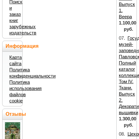
Поиск
Выпуск
и
1.
заказ
Веера
книг
1.100,00
зарубежных
руб.
издательств
07.
Госу
музей-
Информация
заповедн
Павловск
Карта
Полный
сайта
каталог
Политика
коллекци
конфиденциальности
Том IV.
Политика
Ткани.
использования
Выпуск
файлов
2.
cookie
Декорат
вышивки
Отзывы
1.300,00
руб.
08.
Цехо