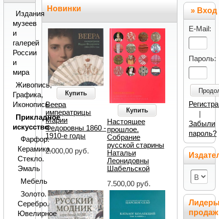
Новинки
» Вход
Издания
музеев
E-Mail:
и
галерей
России
Пароль:
и
мира
Живопись,
Продо
Купить
Графика,
Регистр
Иконопись
Веера
Купить
императрицы
|
Прикладное
Марии
Настоящее
Забыли
искусство
Федоровны 1860 -
прошлое.
пароль?
1910-е годы
Собрание
Фарфор.
русской старины
Керамика.
2.000,00 руб.
Натальи
Издате
Стекло.
Леонидовны
Шабельской
Эмаль
Мебель
7.500,00 руб.
Золото.
Лидер
Серебро.
продаж
Ювелирное