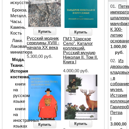
искусство
01.
Пете
Бронза.
императо
Металл.
шпалерн
Часы.
мануфакт
Камень.
К 300-
Купить
Купить
Кость
летию
Русский модник
ГМЗ "Царское
Лаки.
основани
середины XVIII -
Село". Каталог
Лаковая
1.000,00
начала XX века
коллекций.
миниатюра
руб.
Русский мундир
5.300,00 руб.
Николая II. Том II.
Мода.
02.
Из
Книга I
Ткани.
дворцов
4.000,00 руб.
История
кладовы
костюма.
- в
собрани
книги
музея.
на
История
русском
коллекци
языке
Гардеро
книги
Петра
на
I
иностранных
Купить
3.000,00
Купить
языках