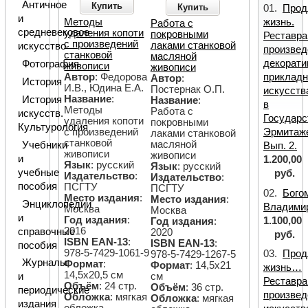
Античное
Купить
Купить
01.
Прод
и
жизнь.
Методы
Работа с
средневековое
удаления копоти
покровными
Реставра
с произведений
лаками станковой
искусство
произвед
станковой
масляной
декорати
Фотография
живописи
живописи
прикладн
Автор
: Федорова
Автор
:
История
И.В., Юдина Е.А.
Постернак О.П.
искусств
Название
:
История
Название
:
в
Методы
Работа с
искусств.
Государс
удаления копоти
покровными
Культурология
Эрмитаж
с произведений
лаками станковой
станковой
масляной
Учебники
Вып. 2.
живописи
живописи
и
1.200,00
Язык
: русский
Язык
: русский
учебные
руб.
Издательство
:
Издательство
:
пособия
ПСГТУ
ПСГТУ
02.
Бого
Место издания
:
Место издания
:
Энциклопедии
Владими
Москва
Москва
и
Год издания
:
1.100,00
Год издания
:
2016
справочные
2020
руб.
ISBN EAN-13
:
ISBN EAN-13
:
пособия
978-5-7429-1061-9
03.
Прод
978-5-7429-1267-5
Журналы
Формат
:
Формат
: 14,5х21
жизнь…
14,5х20,5 см
и
см
Реставра
Объём
: 24 стр.
Объём
: 36 стр.
периодические
произвед
Обложка
: мягкая
Обложка
: мягкая
издания