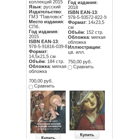
коллекций 2015
Год издания
:
Язык
: русский
2018
Издательство
:
ISBN EAN-13
:
ГМЗ "Павловск"
978-5-93572-822-9
Место издания
:
Формат
: 14х23,5
СПб.
см
Год издания
:
Объём
: 152 стр.
2015
Обложка
: мягкая
ISBN EAN-13
:
обложка
978-5-91816-039-8
Иллюстрации
:
Формат
:
цв. илл.
14,5х21,5 см
Объём
: 184 стр.
750,00 руб.
Обложка
: мягкая
Сравнить
обложка
700,00 руб.
Сравнить
Купить
Купить