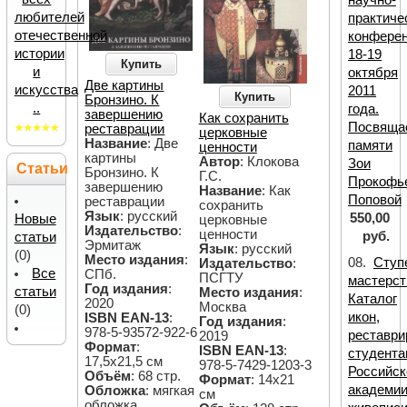
научно-
любителей
практиче
отечественной
конфере
истории
18-19
Купить
и
октября
Две картины
искусства
2011
Купить
Бронзино. К
..
года.
завершению
Как сохранить
Посвяща
реставрации
церковные
Название
: Две
памяти
ценности
картины
Автор
: Клокова
Зои
Статьи
Бронзино. К
Г.С.
Прокофь
завершению
Название
: Как
Поповой
реставрации
сохранить
Язык
: русский
550,00
Новые
церковные
Издательство
:
ценности
руб.
статьи
Эрмитаж
Язык
: русский
(0)
Место издания
:
08.
Ступ
Издательство
:
Все
СПб.
ПСГТУ
мастерст
Год издания
:
статьи
Место издания
:
Каталог
2020
Москва
(0)
икон,
ISBN EAN-13
:
Год издания
:
978-5-93572-922-6
реставр
2019
Формат
:
ISBN EAN-13
:
студента
17,5х21,5 см
978-5-7429-1203-3
Российск
Объём
: 68 стр.
Формат
: 14х21
академи
Обложка
: мягкая
см
обложка