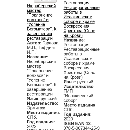
Реставрация.
Нюрнбергский
Реставрационные
мастер
работы в
"Поклонение
Исаакиевском
волхвов" и
соборе и храме
"Успение
Воскресения
Богоматери". К
Христова (Спас
завершению
на Крови)
реставрации
Название
:
Автор
: Гарлова
Реставрация.
М.П., Гефдинг
Реставрационные
И.П.
работы в
Название
:
Исаакиевском
Нюрнбергский
соборе и храме
мастер
Воскресения
"Поклонение
Христова (Спас
волхвов" и
на Крови)
"Успение
Язык
: русский
Богоматери". К
Издательство
:
завершению
ГМП
реставрации
"Исаакиевский
Язык
: русский
собор"
Издательство
:
Место издания
:
Эрмитаж
СПб.
Место издания
:
Год издания
:
СПб.
2020
Год издания
:
ISBN EAN-13
:
2022
978-5-907344-25-9