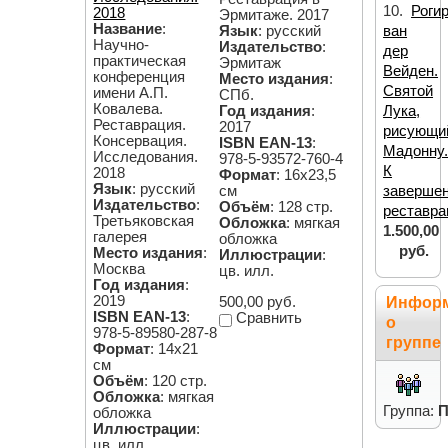
10.
Роги
2018
Эрмитаже. 2017
Название
:
ван
Язык
: русский
Научно-
Издательство
:
дер
практическая
Эрмитаж
Вейден.
конференция
Место издания
:
Святой
имени А.П.
СПб.
Ковалева.
Лука,
Год издания
:
Реставрация.
2017
рисующи
Консервация.
ISBN EAN-13
:
Мадонну
Исследования.
978-5-93572-760-4
К
2018
Формат
: 16х23,5
Язык
: русский
заверше
см
Издательство
:
Объём
: 128 стр.
реставра
Третьяковская
Обложка
: мягкая
1.500,00
галерея
обложка
руб.
Место издания
:
Иллюстрации
:
Москва
цв. илл.
Год издания
:
2019
500,00 руб.
Инфор
ISBN EAN-13
:
Сравнить
о
978-5-89580-287-8
группе
Формат
: 14х21
см
Объём
: 120 стр.
Обложка
: мягкая
Группа:
П
обложка
Иллюстрации
:
цв. илл.