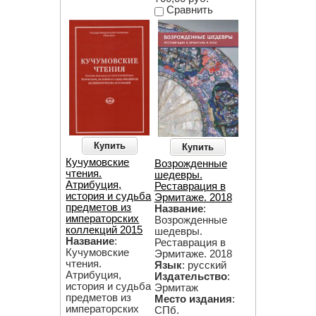
Сравнить
Купить
Купить
Кучумовские
Возрожденные
чтения.
шедевры.
Атрибуция,
Реставрация в
история и судьба
Эрмитаже. 2018
предметов из
Название
:
императорских
Возрожденные
коллекций 2015
шедевры.
Название
:
Реставрация в
Кучумовские
Эрмитаже. 2018
чтения.
Язык
: русский
Атрибуция,
Издательство
:
история и судьба
Эрмитаж
предметов из
Место издания
:
императорских
СПб.