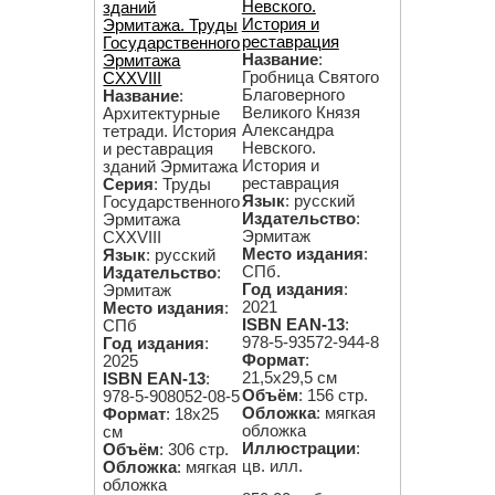
Невского.
зданий
История и
Эрмитажа. Труды
реставрация
Государственного
Название
:
Эрмитажа
Гробница Святого
CXXVIII
Благоверного
Название
:
Великого Князя
Архитектурные
Александра
тетради. История
Невского.
и реставрация
История и
зданий Эрмитажа
реставрация
Серия
: Труды
Язык
: русский
Государственного
Издательство
:
Эрмитажа
Эрмитаж
CXXVIII
Место издания
:
Язык
: русский
СПб.
Издательство
:
Год издания
:
Эрмитаж
2021
Место издания
:
ISBN EAN-13
:
СПб
978-5-93572-944-8
Год издания
:
Формат
:
2025
21,5х29,5 см
ISBN EAN-13
:
Объём
: 156 стр.
978-5-908052-08-5
Обложка
: мягкая
Формат
: 18х25
обложка
см
Иллюстрации
:
Объём
: 306 стр.
цв. илл.
Обложка
: мягкая
обложка