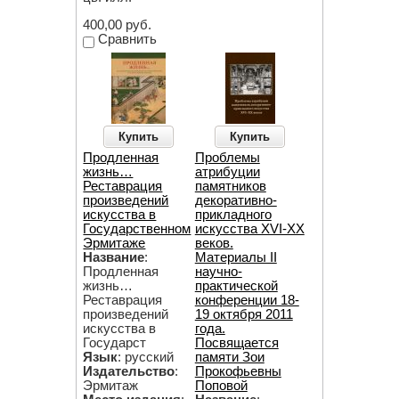
400,00 руб.
Сравнить
Купить
Купить
Продленная
Проблемы
жизнь…
атрибуции
Реставрация
памятников
произведений
декоративно-
искусства в
прикладного
Государственном
искусства XVI-XX
Эрмитаже
веков.
Название
:
Материалы II
Продленная
научно-
жизнь…
практической
Реставрация
конференции 18-
произведений
19 октября 2011
искусства в
года.
Государст
Посвящается
Язык
: русский
памяти Зои
Издательство
:
Прокофьевны
Эрмитаж
Поповой