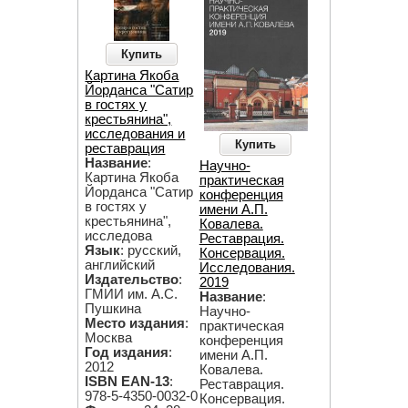
Купить
Картина Якоба
Йорданса "Сатир
в гостях у
крестьянина",
исследования и
Купить
реставрация
Название
:
Научно-
Картина Якоба
практическая
Йорданса "Сатир
конференция
в гостях у
имени А.П.
крестьянина",
Ковалева.
исследова
Реставрация.
Язык
: русский,
Консервация.
английский
Исследования.
Издательство
:
2019
ГМИИ им. А.С.
Название
:
Пушкина
Научно-
Место издания
:
практическая
Москва
конференция
Год издания
:
имени А.П.
2012
Ковалева.
ISBN EAN-13
:
Реставрация.
978-5-4350-0032-0
Консервация.