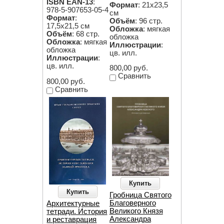
ISBN EAN-13
:
Формат
: 21х23,5
978-5-907653-05-4
см
Формат
:
Объём
: 96 стр.
17,5х21,5 см
Обложка
: мягкая
Объём
: 68 стр.
обложка
Обложка
: мягкая
Иллюстрации
:
обложка
цв. илл.
Иллюстрации
:
цв. илл.
800,00 руб.
Сравнить
800,00 руб.
Сравнить
Купить
Купить
Гробница Святого
Благоверного
Архитектурные
Великого Князя
тетради. История
Александра
и реставрация