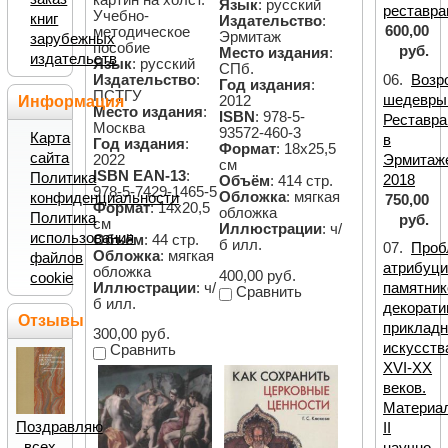
Язык
: русский
реставра
Учебно-
книг
Издательство
:
600,00
методическое
Эрмитаж
зарубежных
пособие
руб.
Место издания
:
издательств
Язык
: русский
СПб.
Издательство
:
06.
Возр
Год издания
:
ПСТГУ
шедевры
2012
Информация
Место издания
:
ISBN
: 978-5-
Реставра
Москва
93572-460-3
Карта
в
Год издания
:
Формат
: 18х25,5
сайта
2022
Эрмитаж
см
ISBN EAN-13
:
Политика
2018
Объём
: 414 стр.
978-5-7429-1465-5
Обложка
: мягкая
конфиденциальности
750,00
Формат
: 14х20,5
обложка
Политика
руб.
см
Иллюстрации
: ч/
использования
Объём
: 44 стр.
б илл.
07.
Проб
Обложка
: мягкая
файлов
атрибуци
обложка
400,00 руб.
cookie
Иллюстрации
: ч/
памятник
Сравнить
б илл.
декорати
Отзывы
прикладн
300,00 руб.
искусств
Сравнить
XVI-XX
веков.
Материа
Поздравляю
II
всех