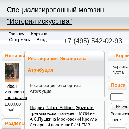
Специализированный магазин
"История искусства"
Главная
Корзина
+7 (495) 542-02-93
Оформить
Вход
Новинки
»
Корз
Реставрация. Экспертиза.
Корзина
Атрибуция
пуста.
Поиск
Реставрация. Экспертиза.
Иван
Атрибуция
Иванович
Горностаев
1.600,00
Искать
Индрик
Palace Editions
Эрмитаж
руб.
Третьяковская галерея
ГМИИ им.
Расшире
А.С.Пушкина
Московский Кремль
поиск
Разделы
Северный паломник
ГИМ
ГМЗ