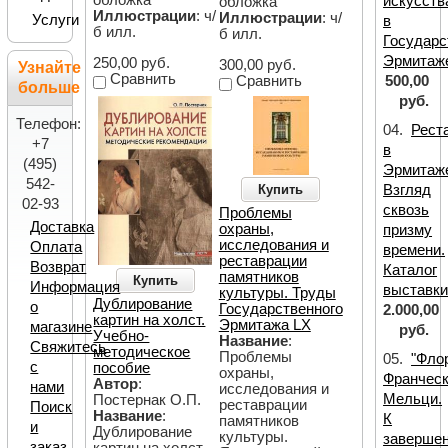
обложка
искусств
обложка
Иллюстрации
: ч/
Иллюстрации
: ч/
Услуги
в
б илл.
б илл.
Государс
Эрмитаж
250,00 руб.
300,00 руб.
Узнайте
Сравнить
Сравнить
500,00
больше
руб.
Телефон:
04.
Рест
+7
в
(495)
Эрмитаж
542-
Купить
Взгляд
02-93
сквозь
Проблемы
Доставка
охраны,
призму
исследования и
Оплата
времени.
реставрации
Возврат
Каталог
памятников
Купить
Информация
выставк
культуры. Труды
Дублирование
о
Государственного
2.000,00
картин на холст.
Эрмитажа LX
магазине
руб.
Учебно-
Название
:
Свяжитесь
методическое
Проблемы
05.
"Фло
с
пособие
охраны,
Франчес
Автор
:
нами
исследования и
Мельци.
Постернак О.П.
реставрации
Поиск
Название
:
К
памятников
и
Дублирование
культуры.
заверше
заказ
картин на холст.