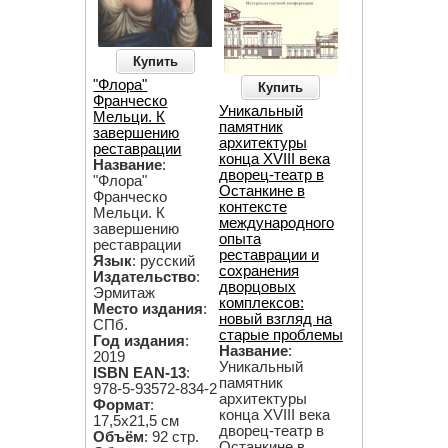
Купить
"Флора"
Купить
Франческо
Уникальный
Мельци. К
памятник
завершению
архитектуры
реставрации
конца XVIII века
Название
:
дворец-театр в
"Флора"
Останкине в
Франческо
контексте
Мельци. К
международного
завершению
опыта
реставрации
реставрации и
Язык
: русский
сохранения
Издательство
:
дворцовых
Эрмитаж
комплексов:
Место издания
:
новый взгляд на
СПб.
старые проблемы
Год издания
:
Название
:
2019
Уникальный
ISBN EAN-13
:
памятник
978-5-93572-834-2
архитектуры
Формат
:
конца XVIII века
17,5х21,5 см
дворец-театр в
Объём
: 92 стр.
Останкине в