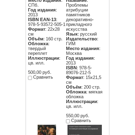
Место издания
:
Название
:
СПб.
Проблемы
Год издания
:
атрибуции
2013
памятников
ISBN EAN-13
:
декоративно-
978-5-93572-505-1
прикладного
Формат
: 22x28
искусства
cм
Язык
: русский
Объём
: 160 стр.
Издательство
:
Обложка
:
ГИМ
твердый
Место издания
:
переплет
Москва
Иллюстрации
:
Год издания
:
цв. илл.
2013
ISBN
: 978-5-
500,00 руб.
89076-212-5
Сравнить
Формат
: 15х21,5
см
Объём
: 200 стр.
Обложка
: мягкая
обложка
Иллюстрации
:
цв. илл.
550,00 руб.
Сравнить