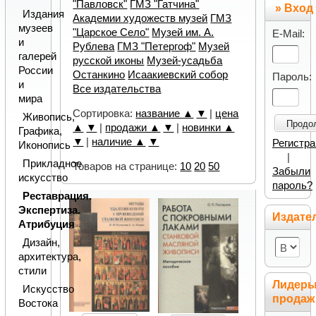
"Павловск"
ГМЗ "Гатчина"
» Вход
Издания
Академии художеств музей
ГМЗ
музеев
"Царское Село"
Музей им. А.
E-Mail:
и
Рублева
ГМЗ "Петергоф"
Музей
галерей
русской иконы
Музей-усадьба
России
Останкино
Исаакиевский собор
Пароль:
и
Все издательства
мира
Сортировка:
название ▲
▼
|
цена
Живопись,
Продо
▲
▼
|
продажи ▲
▼
|
новинки ▲
Графика,
▼
|
наличие ▲
▼
Регистр
Иконопись
|
Прикладное
Товаров на странице:
10
20
50
Забыли
искусство
пароль?
Реставрация.
Экспертиза.
Издате
Атрибуция
Дизайн,
архитектура,
стили
Лидер
Искусство
продаж
Востока