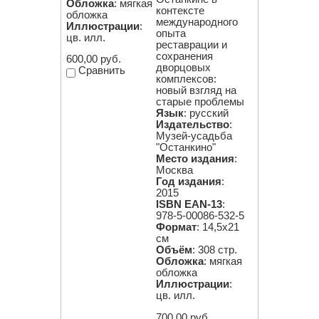
Обложка
: мягкая
контексте
обложка
международного
Иллюстрации
:
опыта
цв. илл.
реставрации и
сохранения
600,00 руб.
дворцовых
Сравнить
комплексов:
новый взгляд на
старые проблемы
Язык
: русский
Издательство
:
Музей-усадьба
"Останкино"
Место издания
:
Москва
Год издания
:
2015
ISBN EAN-13
:
978-5-00086-532-5
Формат
: 14,5х21
см
Объём
: 308 стр.
Обложка
: мягкая
обложка
Иллюстрации
:
цв. илл.
700,00 руб.