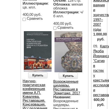
живописи
Объём
: 128 стр.
Иллюстрации
:
Обложка
: мягкая
ваяния
цв. илл.
обложка
и
Иллюстрации
: ч/
400,00 руб.
зодчеств
б илл.
Сравнить
1997–
400,00 руб.
2007
Сравнить
годы
1.000,00
руб.
09.
Карт
Якоба
Йорданс
"Сатир
в
гостях
у
Купить
Купить
крестьян
Научно-
Возрожденные
практическая
исследо
шедевры.
конференция
Реставрация в
и
имени А.П.
Эрмитаже. 2017
реставра
Ковалева.
Название
:
600,00
Реставрация.
Возрожденные
Консервация.
руб.
шедевры.
Исследования.
Реставрация в