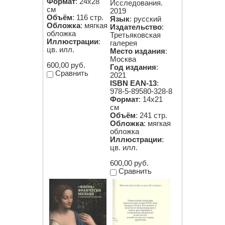
Формат
: 24x28
Исследования.
см
2019
Объём
: 116 стр.
Язык
: русский
Обложка
: мягкая
Издательство
:
обложка
Третьяковская
Иллюстрации
:
галерея
цв. илл.
Место издания
:
Москва
600,00 руб.
Год издания
:
Сравнить
2021
ISBN EAN-13
:
978-5-89580-328-8
Формат
: 14х21
см
Объём
: 241 стр.
Обложка
: мягкая
обложка
Иллюстрации
:
цв. илл.
600,00 руб.
Сравнить