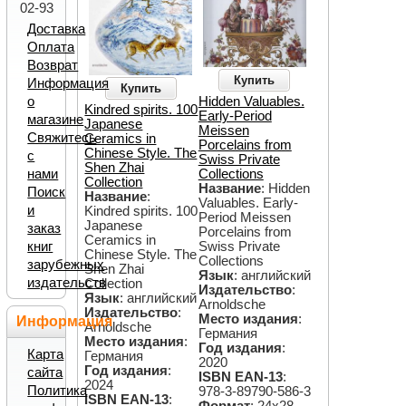
02-93
Доставка
Оплата
Возврат
Купить
Информация
Купить
о
Hidden Valuables.
Kindred spirits. 100
Early-Period
магазине
Japanese
Meissen
Свяжитесь
Ceramics in
Porcelains from
Chinese Style. The
с
Swiss Private
Shen Zhai
нами
Collections
Collection
Название
: Hidden
Поиск
Название
:
Valuables. Early-
и
Kindred spirits. 100
Period Meissen
Japanese
заказ
Porcelains from
Ceramics in
книг
Swiss Private
Chinese Style. The
Collections
зарубежных
Shen Zhai
Язык
: английский
издательств
Collection
Издательство
:
Язык
: английский
Arnoldsche
Издательство
:
Место издания
:
Информация
Arnoldsche
Германия
Место издания
:
Год издания
:
Карта
Германия
2020
Год издания
:
сайта
ISBN EAN-13
:
2024
Политика
978-3-89790-586-3
ISBN EAN-13
: