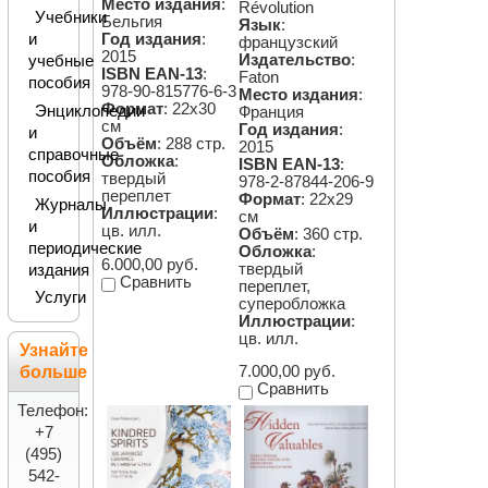
Место издания
:
Révolution
Учебники
Бельгия
Язык
:
Год издания
:
и
французский
2015
Издательство
:
учебные
ISBN EAN-13
:
Faton
пособия
978-90-815776-6-3
Место издания
:
Формат
: 22х30
Энциклопедии
Франция
см
Год издания
:
и
Объём
: 288 стр.
2015
справочные
Обложка
:
ISBN EAN-13
:
пособия
твердый
978-2-87844-206-9
переплет
Формат
: 22х29
Журналы
Иллюстрации
:
см
и
цв. илл.
Объём
: 360 стр.
периодические
Обложка
:
6.000,00 руб.
твердый
издания
Сравнить
переплет,
Услуги
суперобложка
Иллюстрации
:
цв. илл.
Узнайте
больше
7.000,00 руб.
Сравнить
Телефон:
+7
(495)
542-