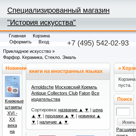
Специализированный магазин
"История искусства"
Главная
Корзина
+7 (495) 542-02-93
Оформить
Вход
Прикладное искусство
»
Фарфор. Керамика. Стекло. Эмаль
Новинки
»
Корз
книги на иностранных языках
Корзина
пуста.
Arnoldsche
Московский Кремль
Antique Collectors Club
Faton
Все
Поиск
издательства
Книжные
штампы
Сортировка:
название ▲
▼
|
цена
XVI -
▲
▼
|
продажи ▲
▼
|
новинки ▲
XX
▼
|
наличие ▲
▼
Искать
века
Расшире
на
поиск