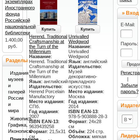
экземплярах
Иностранного
» Вход
фонда
Российской
E-Mail:
национальной
Купить
Купить
библиотеки
Herend. Traditional
Unrivalled
1.400,00
Craftsmanship at
Wedgwod
Пароль:
руб.
the Turn of the
Название
:
Millennium
Unrivalled
Название
:
Wedgwod
Разделы
Herend. Traditional
Язык
: английский
Продо
Craftsmanship at
Издательство
:
the Turn of the
Музей
Регистр
Издания
Millennium
декоративно-
|
музеев
Язык
: английский
прикладного
Забыли
и
Издательство
:
искусства
пароль?
Herend Porcelain
Место издания
:
галерей
Manufactory
Москва
России
Место издания
:
Год издания
:
и
Издате
СПб.
2014
мира
Год издания
:
ISBN EAN-13
:
2007
978-5-903888-28-3
Живопись,
ISBN EAN-13
:
Формат
: 24х28
Графика,
9639439258
см
Иконопись
Формат
: 21,5х31
Объём
: 224 стр.
Лидер
см
Обложка
: мягкая
Прикладное