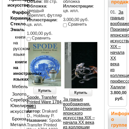
Объём
: 88 стр.
обложка
продаж
искусство
Обложка
:
Иллюстрации
:
твердый
цв. илл.
01.
За
Фарфор.
переплет, футляр
гранью
Керамика.
3.000,00 руб.
Иллюстрации
:
воображе
Стекло.
Сравнить
цв. илл.
Произве
Эмаль
1.000,00 руб.
японског
книги
Сравнить
искусств
на
XIX –
русском
начала
языке
XX
книги
века
на
из
иностранных
коллекци
языках
професс
Мебель
Халили
Купить
Купить
3.800,00
Золото.
Spode. Transfer
руб.
За гранью
Серебро.
Printed Ware 1784-
воображения.
Ювелирное
1833
Произведения
Автор
: Drakard
искусство
японского
Инфор
D., Holdway P.
искусства XIX –
Бронза.
о
Название
: Spode.
начала XX века
Металл.
Transfer Printed
группе
из коллекции