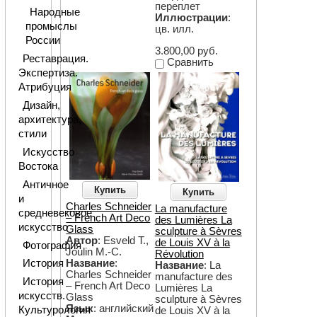
переплет
Народные
Иллюстрации
:
промыслы
цв. илл.
России
3.800,00 руб.
Реставрация.
Сравнить
Экспертиза.
Атрибуция
Дизайн,
архитектура,
стили
Искусство
Востока
Античное
Купить
Купить
и
Charles Schneider
La manufacture
средневековое
– French Art Deco
des Lumières La
искусство
Glass
sculpture à Sèvres
Автор
: Esveld T.,
de Louis XV à la
Фотография
Joulin M.-C.
Révolution
Название
:
История
Название
: La
Charles Schneider
manufacture des
История
– French Art Deco
Lumières La
искусств.
Glass
sculpture à Sèvres
Язык
: английский
Культурология
de Louis XV à la