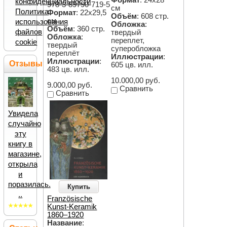
Формат
: 24х28
конфиденциальности
978-3-89790-719-5
см
Политика
Формат
: 22х29,5
Объём
: 608 стр.
см
использования
Обложка
:
Объём
: 360 стр.
файлов
твердый
Обложка
:
переплет,
cookie
твердый
суперобложка
переплёт
Иллюстрации
:
Иллюстрации
:
Отзывы
605 цв. илл.
483 цв. илл.
10.000,00 руб.
9.000,00 руб.
Сравнить
Сравнить
Увидела
случайно
эту
книгу в
магазине,
открыла
и
поразилась.
Купить
..
Französische
Kunst-Keramik
1860–1920
Название
: