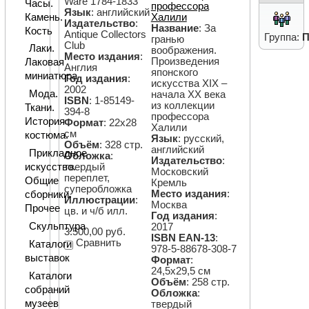
Ware 1784-1833
Часы.
профессора
Язык
: английский
Камень.
Халили
Издательство
:
Название
: За
Кость
Antique Collectors
Группа:
П
гранью
Club
Лаки.
воображения.
Место издания
:
Произведения
Лаковая
Англия
японского
миниатюра
Год издания
:
искусства XIX –
2002
Мода.
начала XX века
ISBN
: 1-85149-
из коллекции
Ткани.
394-8
профессора
История
Формат
: 22х28
Халили
см
костюма.
Язык
: русский,
Объём
: 328 стр.
английский
Прикладное
Обложка
:
Издательство
:
твердый
искусство.
Московский
переплет,
Общие
Кремль
суперобложка
Место издания
:
сборники.
Иллюстрации
:
Москва
Прочее
цв. и ч/б илл.
Год издания
:
Скульптура
2017
3.500,00 руб.
ISBN EAN-13
:
Сравнить
Каталоги
978-5-88678-308-7
выставок
Формат
:
24,5х29,5 см
Каталоги
Объём
: 258 стр.
собраний
Обложка
:
музеев
твердый