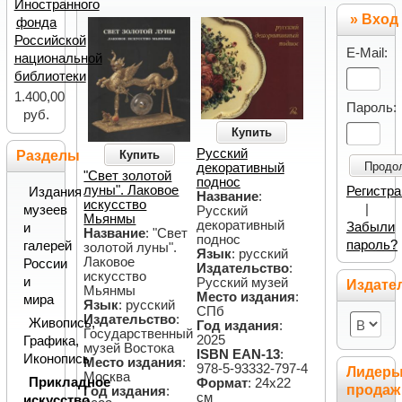
Иностранного
» Вход
фонда
Российской
E-Mail:
национальной
библиотеки
1.400,00
Пароль:
руб.
Купить
Русский
Купить
Разделы
Продо
декоративный
"Свет золотой
поднос
луны". Лаковое
Регистр
Издания
Название
:
искусство
|
музеев
Русский
Мьянмы
декоративный
Забыли
и
Название
: "Свет
поднос
пароль?
галерей
золотой луны".
Язык
: русский
Лаковое
России
Издательство
:
искусство
и
Русский музей
Издате
Мьянмы
Место издания
:
мира
Язык
: русский
СПб
Издательство
:
Живопись,
Год издания
:
Государственный
2025
Графика,
музей Востока
ISBN EAN-13
:
Иконопись
Место издания
:
978-5-93332-797-4
Лидер
Москва
Прикладное
Формат
: 24х22
продаж
Год издания
:
см
искусство