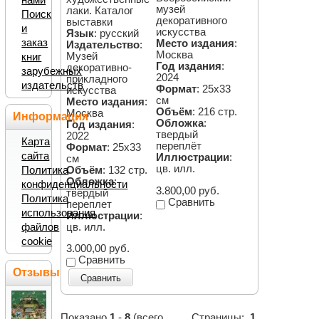
нами
музей
лаки. Каталог
Поиск
декоративного
выставки
и
искусства
Язык
: русский
заказ
Место издания
:
Издательство
:
Москва
Музей
книг
Год издания
:
декоративно-
зарубежных
2024
прикладного
издательств
Формат
: 25х33
искусства
см
Место издания
:
Объём
: 216 стр.
Москва
Информация
Обложка
:
Год издания
:
твердый
2022
Карта
переплёт
Формат
: 25х33
сайта
Иллюстрации
:
см
цв. илл.
Объём
: 132 стр.
Политика
Обложка
:
конфиденциальности
3.800,00 руб.
твердый
Политика
Сравнить
переплет
использования
Иллюстрации
:
цв. илл.
файлов
cookie
3.000,00 руб.
Сравнить
Отзывы
Сравнить
Показано
1
-
8
(всего
Страницы:
1