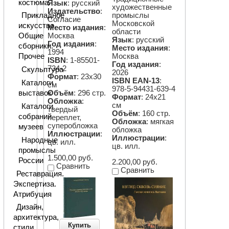
костюма.
Язык
: русский
художественные
Издательство
:
промыслы
Прикладное
Согласие
Московской
искусство.
Место издания
:
области
Москва
Общие
Язык
: русский
Год издания
:
сборники.
Место издания
:
1994
Москва
Прочее
ISBN
: 1-85501-
Год издания
:
734-2
Скульптура
2026
Формат
: 23х30
ISBN EAN-13
:
Каталоги
см
978-5-94431-639-4
выставок
Объём
: 296 стр.
Формат
: 24х21
Обложка
:
см
Каталоги
твердый
Объём
: 160 стр.
собраний
переплет,
Обложка
: мягкая
суперобложка
музеев
обложка
Иллюстрации
:
Иллюстрации
:
Народные
цв. илл.
цв. илл.
промыслы
1.500,00 руб.
России
2.200,00 руб.
Сравнить
Сравнить
Реставрация.
Экспертиза.
Атрибуция
Дизайн,
архитектура,
Купить
стили