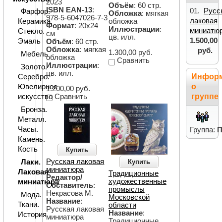
2023
Объём
: 60 стр.
ISBN EAN-13
:
01.
Русс
Фарфор.
Обложка
: мягкая
978-5-6047026-7-3
лаковая
обложка
Керамика.
Формат
: 20х24
Иллюстрации
:
миниатю
Стекло.
см
цв. илл.
1.500,00
Эмаль
Объём
: 60 стр.
Обложка
: мягкая
руб.
1.300,00 руб.
Мебель
обложка
Сравнить
Иллюстрации
:
Золото.
цв. илл.
Инфор
Серебро.
о
Ювелирное
1.200,00 руб.
группе
Сравнить
искусство
Бронза.
Металл.
Часы.
Группа:
П
Камень.
Кость
Купить
Русская лаковая
Лаки.
Купить
миниатюра
Лаковая
Традиционные
Редактор/
художественные
миниатюра
Составитель
:
промыслы
Некрасова М.
Мода.
Московской
Название
:
Ткани.
области
Русская лаковая
Название
:
История
миниатюра
Традиционные