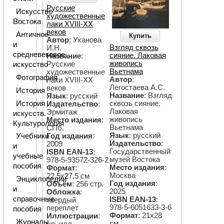
Русские
Искусство
художественные
Востока
лаки XVIII-XX
веков
Античное
Купить
Автор
: Уханова
и
Взгляд сквозь
И.Н.
средневековое
сияние. Лаковая
Название
:
живопись
Русские
искусство
Вьетнама
художественные
Фотография
Автор
:
лаки XVIII-XX
Легостаева А.С.
веков
История
Название
: Взгляд
Язык
: русский
История
сквозь сияние.
Издательство
:
Лаковая
Эрмитаж
искусств.
живопись
Место издания
:
Культурология
Вьетнама
СПб.
Язык
: русский
Год издания
:
Учебники
Издательство
:
2009
и
Государственный
ISBN EAN-13
:
учебные
музей Востока
978-5-93572-326-2
пособия
Место издания
:
Формат
:
Москва
22,5х27,5 см
Энциклопедии
Год издания
:
Объём
: 256 стр.
и
2025
Обложка
:
справочные
ISBN EAN-13
:
твердый
978-5-6051633-3-6
переплет
пособия
Формат
: 21х28
Иллюстрации
:
Журналы
см