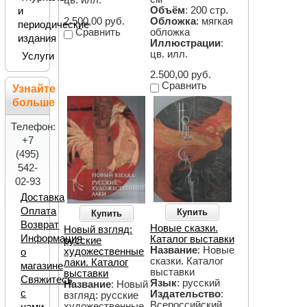
цв. илл.
Объём
: 200 стр.
и
Обложка
: мягкая
2.500,00 руб.
периодические
обложка
Сравнить
издания
Иллюстрации
:
цв. илл.
Услуги
2.500,00 руб.
Сравнить
Узнайте
больше
Телефон:
+7
(495)
542-
02-93
Доставка
Оплата
Купить
Купить
Возврат
Новые сказки.
Новый взгляд:
Информация
Каталог выставки
русские
Название
: Новые
художественные
о
сказки. Каталог
лаки. Каталог
магазине
выставки
выставки
Свяжитесь
Язык
: русский
Название
: Новый
с
Издательство
:
взгляд: русские
Всероссийский
художественные