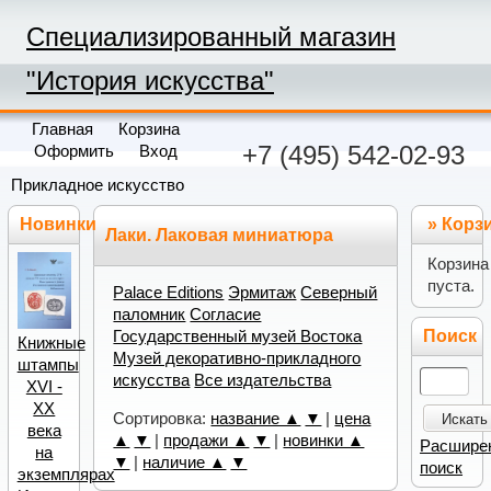
Специализированный магазин
"История искусства"
Главная
Корзина
+7 (495) 542-02-93
Оформить
Вход
Прикладное искусство
Новинки
»
Корз
Лаки. Лаковая миниатюра
Корзина
пуста.
Palace Editions
Эрмитаж
Северный
паломник
Согласие
Поиск
Государственный музей Востока
Книжные
Музей декоративно-прикладного
штампы
искусства
Все издательства
XVI -
XX
Сортировка:
название ▲
▼
|
цена
Искать
века
▲
▼
|
продажи ▲
▼
|
новинки ▲
Расшире
на
▼
|
наличие ▲
▼
поиск
экземплярах