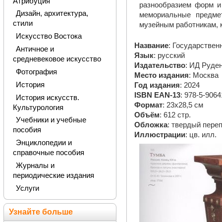
Атрибуция
разнообразием форм и
Дизайн, архитектура,
мемориальные предме
стили
музейным работникам, 
Искусство Востока
Название
: Государствен
Античное и
Язык
: русский
средневековое искусство
Издательство
: ИД Руде
Фотография
Место издания
: Москва
История
Год издания
: 2024
ISBN EAN-13
: 978-5-9064
История искусств.
Формат
: 23х28,5 см
Культурология
Объём
: 612 стр.
Учебники и учебные
Обложка
: твердый пере
пособия
Иллюстрации
: цв. илл.
Энциклопедии и
справочные пособия
Журналы и
периодические издания
Услуги
Узнайте больше