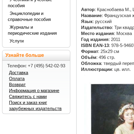
пособия
Автор
: Краснобаева М.,
Энциклопедии и
Название
: Французская 
справочные пособия
Язык
: русский
Журналы и
Издательство
: Три квад
периодические издания
Место издания
: Москва
Год издания
: 2011
Услуги
ISBN EAN-13
: 978-5-9460
Формат
: 25х29 см
Узнайте больше
Объём
: 496 стр.
Обложка
: твердый пере
Телефон: +7 (495) 542-02-93
Иллюстрации
: цв. илл.
Доставка
Оплата
Возврат
Информация о магазине
Свяжитесь с нами
Поиск и заказ книг
зарубежных издательств