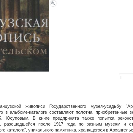
нцузской живописи Государственного музея-усадьбу "Арх
го в альбоме-каталоге составляют полотна, приобретенные 
Б. Юсуповым. В книге предпринята также попытка реконст
и, разошедшейся после 1917 года по разным музеям и ст
го каталога", уникального памятника, хранящегося в Архангель