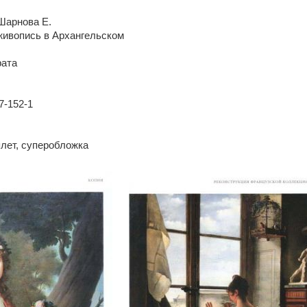
 Шарнова Е.
живопись в Архангельском
рата
7-152-1
плет, суперобложка