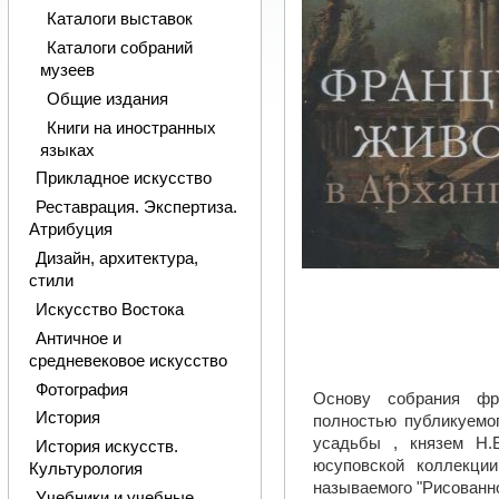
Каталоги выставок
Каталоги собраний
музеев
Общие издания
Книги на иностранных
языках
Прикладное искусство
Реставрация. Экспертиза.
Атрибуция
Дизайн, архитектура,
стили
Искусство Востока
Античное и
средневековое искусство
Фотография
Основу собрания фра
История
полностью публикуемо
усадьбы , князем Н.
История искусств.
юсуповской коллекци
Культурология
называемого "Рисованно
Учебники и учебные