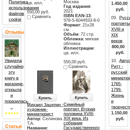
Москва
Политика
цв. илл.
1.450,00
Год издания
:
использования
руб.
2021
550,00 руб.
файлов
ISBN EAN-13
:
Сравнить
09.
Русс
cookie
978-5-6044933-8-0
портрет
Формат
: 21х28
XVIII и
см
Отзывы
Объём
: 72 стр.
XIX
Обложка
: мягкая
веков
обложка
800,00
Иллюстрации
:
руб.
цв. илл.
Увидела
10.
Авгу
550,00 руб.
Сравнить
случайно
Ритт -
эту
русский
книгу в
миниатюр
магазине,
1765-
открыла
1799.
и
Жизнь
Купить
Купить
поразилась.
и
Семейный
Михаил Зацепин -
..
творчест
портрет. Вторая
художник-
1.150,00
половина XVIII-
миниатюрист
XIX века. Из
Автор
: Селинова
руб.
собрания
Т.А.
Статьи
Государственного
Название
: