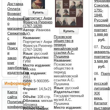
Федоров
Доставка
Соколов.
Оплата
1791-
Купить
Возврат
1848.
Портретист Анри
Информация
Русский
Франсуа Ризенер
о
камерны
(1767-1828)
магазине
Автор
: Иванова
портрет
Купить
Свяжитесь
Е.Ю.
1.000,00
Псковское
Название
:
с
руб.
общество в
Портретист Анри
нами
период
Франсуа Ризенер
07.
Русс
Поиск
михайловской
(1767-1828)
акварел
ссылки А.С.
и
Язык
: русский
Пушкина
портрет
Издательство
:
заказ
Название
:
ГИМ
3.500,00
книг
Псковское
Место издания
:
руб.
зарубежных
общество в
Москва
период
издательств
Год издания
:
08.
Порт
михайловской
2011
в
ссылки А.С.
ISBN
: 5-900395-
Информация
русской
Пушкина
57-2
Язык
: русский
литограф
Формат
: 14,5х21
Издательство
:
Карта
cм
XIX
Государственный
Объём
: 108 стр.
сайта
века.
музей А.С.
Обложка
: мягкая
Политика
Каталог
Пушкина
обложка
конфиденциальности
Место издания
:
выставк
Иллюстрации
: