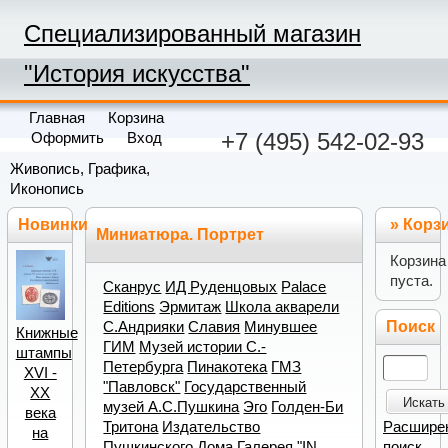
Специализированный магазин
"История искусства"
Главная
Корзина
+7 (495) 542-02-93
Оформить
Вход
Живопись, Графика,
Иконопись
Новинки
»
Корз
Миниатюра. Портрет
Корзина
пуста.
Сканрус
ИД Руденцовых
Palace
Editions
Эрмитаж
Школа акварели
Поиск
С.Андрияки
Славия
Минувшее
Книжные
ГИМ
Музей истории С.-
штампы
Петербурга
Пинакотека
ГМЗ
XVI -
"Павловск"
Государственный
XX
Искать
музей А.С.Пушкина
Эго
Голден-Би
века
Расшире
Тритона
Издательство
на
поиск
Пушкинского Дома
Галерея "IN