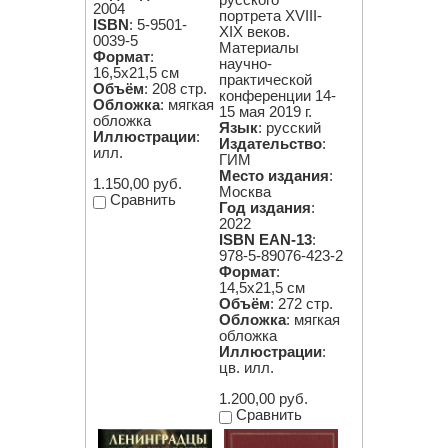
2004
портрета XVIII-
ISBN
: 5-9501-
XIX веков.
0039-5
Материалы
Формат
:
научно-
16,5х21,5 см
практической
Объём
: 208 стр.
конференции 14-
Обложка
: мягкая
15 мая 2019 г.
обложка
Язык
: русский
Иллюстрации
:
Издательство
:
илл.
ГИМ
Место издания
:
1.150,00 руб.
Москва
Сравнить
Год издания
:
2022
ISBN EAN-13
:
978-5-89076-423-2
Формат
:
14,5х21,5 см
Объём
: 272 стр.
Обложка
: мягкая
обложка
Иллюстрации
:
цв. илл.
1.200,00 руб.
Сравнить