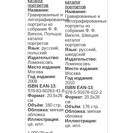
каталог
каталог
портретов
портретов
Название
:
Название
:
Гравированные и
Гравированные и
литографированные
литографированные
портреты из
портреты из
собрания Ф. Ф.
собрания Ф. Ф.
Вигеля, Польша:
Вигеля, Швеция:
каталог
каталог
портретов
портретов
Язык
: русский,
Язык
: русский,
польский
шведский
Издательство
:
Издательство
:
Ломоносовъ
Ломоносовъ
Место издания
:
Место издания
:
Москва
Москва
Год издания
:
Год издания
:
2008
2010
ISBN EAN-13
:
ISBN EAN-13
:
978-83-60263-41-8
978-5-91678-022-2
Формат
: 20,5х26
Формат
: 20,5х26
см
см
Объём
: 160 стр.
Объём
: 176 стр.
Обложка
: мягкая
Обложка
: мягкая
обложка
обложка
Иллюстрации
:
Иллюстрации
:
цв. илл.
цв. илл.