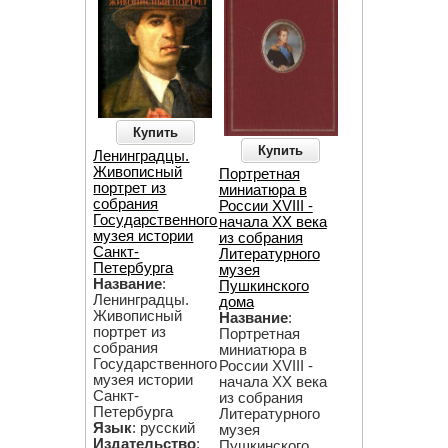
Купить
Купить
Ленинградцы.
Живописный
Портретная
портрет из
миниатюра в
собрания
России XVIII -
Государственного
начала ХХ века
музея истории
из собрания
Санкт-
Литературного
Петербурга
музея
Название
:
Пушкинского
Ленинградцы.
дома
Живописный
Название
:
портрет из
Портретная
собрания
миниатюра в
Государственного
России XVIII -
музея истории
начала ХХ века
Санкт-
из собрания
Петербурга
Литературного
Язык
: русский
музея
Издательство
:
Пушкинского