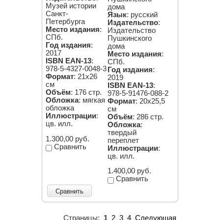
Музей истории
дома
Санкт-
Язык
: русский
Петербурга
Издательство
:
Место издания
:
Издательство
СПб.
Пушкинского
Год издания
:
дома
2017
Место издания
:
ISBN EAN-13
:
СПб.
978-5-4327-0048-3
Год издания
:
Формат
: 21х26
2019
см
ISBN EAN-13
:
Объём
: 176 стр.
978-5-91476-088-2
Обложка
: мягкая
Формат
: 20х25,5
обложка
см
Иллюстрации
:
Объём
: 286 стр.
цв. илл.
Обложка
:
твердый
1.300,00 руб.
переплет
Сравнить
Иллюстрации
:
цв. илл.
1.400,00 руб.
Сравнить
Сравнить
Страницы:
1
2
3
4
Следующая