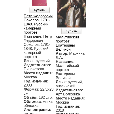
Купить
Петр Федорович
Соколов. 1791-
1848. Русский
камерный
Купить
портрет
Название
: Петр
Мальтийский
Федорович
портрет
Соколов. 1791-
Екатерины
1848. Русский
Великой
камерный
Автор
: Маркина
портрет
Л.А.
Язык
: русский
Название
:
Издательство
:
Мальтийский
Пинакотека
портрет
Место издания
:
Екатерины
Москва
Великой
Год издания
:
Язык
: русский,
2003
английский
Формат
: 22,5х29
Издательство
:
см
Арт Волхонка
Объём
: 192 стр.
Место издания
:
Обложка
: мягкая
Москва
обложка
Год издания
:
Иллюстрации
:
2019
цв. илл.