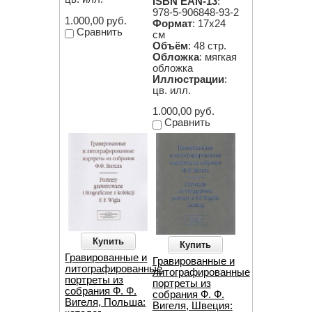
ISBN EAN-13
:
978-5-906848-93-2
1.000,00 руб.
Формат
: 17х24
Сравнить
см
Объём
: 48 стр.
Обложка
: мягкая
обложка
Иллюстрации
:
цв. илл.
1.000,00 руб.
Сравнить
Купить
Купить
Гравированные и
Гравированные и
литографированные
литографированные
портреты из
портреты из
собрания Ф. Ф.
собрания Ф. Ф.
Вигеля, Польша:
Вигеля, Швеция: