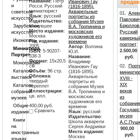
Название
: Петр
Иванович Гау
продаж
и
Росси. Русский
(1816-1895).
миниатюрист
Акварельные
советское
01.
Алек
Язык
: русский
портреты из
искусство
Павлови
Издательство
:
собрания Музея
Брюллов
Минувшее
Зарубежное
В.А. Тропинина и
Место издания
:
московских
Русский
искусство
Москва
художников его
камерны
Иконопись
Год издания
:
времени
портрет
2005
Автор
: Волгина
Миниатюра.
2.500,00
ISBN
: 5-90207-
Ю.И.
Портрет
338-3
Название
:
руб.
Формат
: 15х20,5
Владимир
Монографии
см
02.
Порт
Иванович Гау
Каталоги
Объём
: 96 стр.
(1816-1895).
миниатю
Обложка
:
Акварельные
выставок
XVIII -
твердый
портреты из
XIX
Каталоги
переплет
собрания Музея
Иллюстрации
:
веков
собраний
В.А. Тропинина и
цв. илл.
московских
из
музеев
художников его
собрани
400,00 руб.
Общие
времени
Государс
Сравнить
Язык
: русский
издания
музея
Издательство
:
Книги
Школа акварели
А.С.Пуш
на
Сергея Андрияки
900,00
Место издания
:
иностранных
руб.
Москва
языках