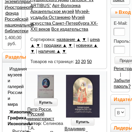
экземплярах
ARTIBUS"
Арт-Волхонка
Иностранного
Архангельское музей
Музей-
» Вход
фонда
усадьба Останкино
Музей
Российской
E-Mail:
искусства Санкт-Петербурга XX-
национальной
XXI веков
Все издательства
библиотеки
1.400,00
Сортировка:
название ▲
▼
|
цена
Пароль:
руб.
▲
▼
|
продажи ▲
▼
|
новинки ▲
▼
|
наличие ▲
▼
Разделы
Продо
Товаров на странице:
10
20
50
Регистр
Издания
|
музеев
Забыли
и
пароль?
галерей
России
и
Издате
Купить
мира
Петр Росси.
Живопись,
Русский
Графика,
миниатюрист
Купить
Автор
: Селинова
Иконопись
Лидер
Т.А.
Владимир
Русское