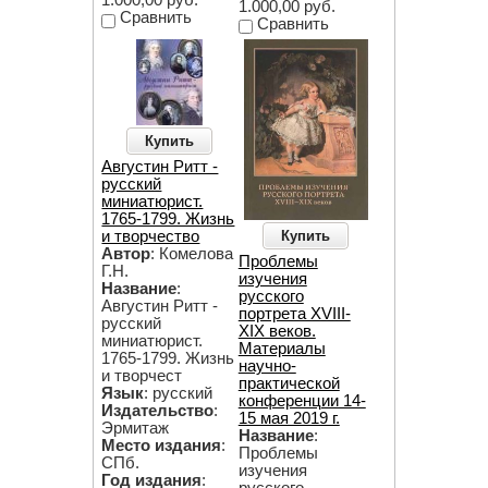
1.000,00 руб.
1.000,00 руб.
Сравнить
Сравнить
Купить
Августин Ритт -
русский
миниатюрист.
1765-1799. Жизнь
Купить
и творчество
Автор
: Комелова
Проблемы
Г.Н.
изучения
Название
:
русского
Августин Ритт -
портрета XVIII-
русский
XIX веков.
миниатюрист.
Материалы
1765-1799. Жизнь
научно-
и творчест
практической
Язык
: русский
конференции 14-
Издательство
:
15 мая 2019 г.
Эрмитаж
Название
:
Место издания
:
Проблемы
СПб.
изучения
Год издания
:
русского