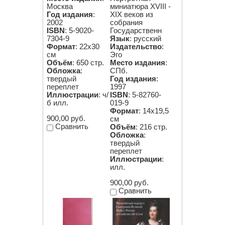
Москва
миниатюра XVIII -
Год издания
:
XIX веков из
2002
собрания
ISBN
: 5-9020-
Государственн
7304-9
Язык
: русский
Формат
: 22х30
Издательство
:
см
Эго
Объём
: 650 стр.
Место издания
:
Обложка
:
СПб.
твердый
Год издания
:
переплет
1997
Иллюстрации
: ч/
ISBN
: 5-82760-
б илл.
019-9
Формат
: 14х19,5
900,00 руб.
см
Сравнить
Объём
: 216 стр.
Обложка
:
твердый
переплет
Иллюстрации
:
илл.
900,00 руб.
Сравнить