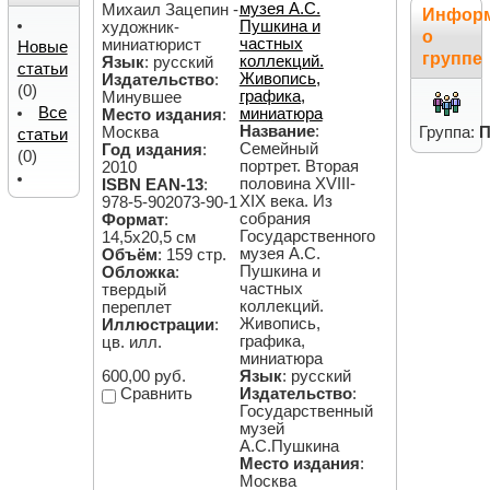
музея А.С.
Михаил Зацепин -
Инфор
Пушкина и
художник-
о
частных
миниатюрист
Новые
группе
коллекций.
Язык
: русский
статьи
Живопись,
Издательство
:
(0)
графика,
Минувшее
Все
миниатюра
Место издания
:
Название
:
Москва
Группа:
П
статьи
Семейный
Год издания
:
(0)
портрет. Вторая
2010
половина XVIII-
ISBN EAN-13
:
XIX века. Из
978-5-902073-90-1
собрания
Формат
:
Государственного
14,5х20,5 см
музея А.С.
Объём
: 159 стр.
Пушкина и
Обложка
:
частных
твердый
коллекций.
переплет
Живопись,
Иллюстрации
:
графика,
цв. илл.
миниатюра
600,00 руб.
Язык
: русский
Сравнить
Издательство
:
Государственный
музей
А.С.Пушкина
Место издания
:
Москва