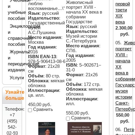
Учебники
Живописный
люблю
первой
и
портрет XVIII -
воспоминанье…\"
трети
начала ХХ века в
учебные
Язык
: русский
XIX
собрании
Издательство
:
пособия
Государстве
века
Государственный
Энциклопедии
Язык
: русский
музей
2.300,00
Издательство
:
и
А.С.Пушкина
руб.
Музей истории
Место издания
:
справочные
С.-Петербурга
Москва
05.
Живо
пособия
Место издания
:
Год издания
:
портрет
СПб.
2016
Журналы
XVIII -
Год издания
:
ISBN EAN-13
:
и
2005
начала
978-5-906413-08-6
периодические
ISBN
: 5–902671–
Формат
: 21х28
ХХ
31-0
издания
см
века в
Формат
: 21х26
Объём
: 80 стр.
Услуги
собрани
см
Обложка
: мягкая
Объём
: 172 стр.
Государс
обложка
Обложка
: мягкая
Иллюстрации
:
музея
Узнайте
обложка
цв. илл.
истории
больше
Иллюстрации
:
Санкт-
илл.
450,00 руб.
Телефон:
Петербур
Сравнить
550,00 руб.
+7
550,00
Сравнить
(495)
руб.
542-
06.
Петр
02-93