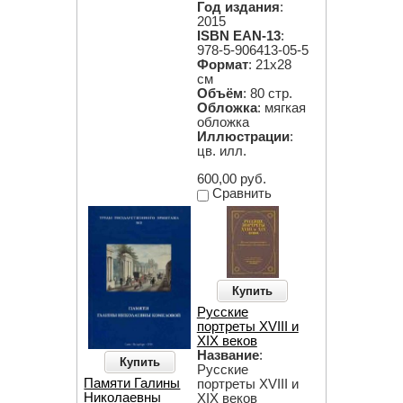
Год издания
:
2015
ISBN EAN-13
:
978-5-906413-05-5
Формат
: 21х28
см
Объём
: 80 стр.
Обложка
: мягкая
обложка
Иллюстрации
:
цв. илл.
600,00 руб.
Сравнить
Купить
Русские
портреты XVIII и
XIX веков
Название
:
Купить
Русские
Памяти Галины
портреты XVIII и
Николаевны
XIX веков