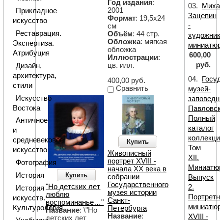
Год издания
:
03.
Миха
2001
Прикладное
Зацепин
Формат
: 19,5х24
искусство
-
см
Реставрация.
Объём
: 44 стр.
художник
Обложка
: мягкая
Экспертиза.
миниатю
обложка
Атрибуция
600,00
Иллюстрации
:
руб.
цв. илл.
Дизайн,
архитектура,
04.
Госу
400,00 руб.
стили
Сравнить
музей-
Искусство
заповедн
Востока
Павловск
Полный
Античное
каталог
и
коллекци
средневековое
Купить
Том
искусство
Живописный
XII.
портрет XVIII -
Фотография
Миниатю
начала ХХ века в
История
Купить
собрании
Выпуск
Государственного
"Но детских лет
2.
История
музея истории
люблю
Портретн
искусств.
Санкт-
воспоминанье…"
миниатю
Культурология
Петербурга
Название
: \"Но
Название
:
XVIII -
детских лет