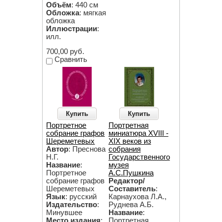
Объём
: 440 см
Обложка
: мягкая
обложка
Иллюстрации
:
илл.
700,00 руб.
Сравнить
Купить
Купить
Портретное
Портретная
собрание графов
миниатюра XVIII -
Шереметевых
XIX веков из
Автор
: Преснова
собрания
Н.Г.
Государственного
Название
:
музея
Портретное
А.С.Пушкина
собрание графов
Редактор/
Шереметевых
Составитель
:
Язык
: русский
Карнаухова Л.А.,
Издательство
:
Руднева А.Б.
Минувшее
Название
:
Место издания
:
Портретная