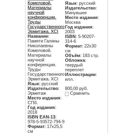
Комеловой.
Язык
: русский
Материалы
Издательство
:
научной
Минувшее
конференции.
Место издания
:
Труды
Москва
Государственного
Год издания
:
Эрмитажа. XCI
2003
Название
:
ISBN
: 5-90207-
Памяти Галины
314-6
Николаевны
Формат
: 22х30
Комеловой.
см
Материалы
Объём
: 183 стр.
научной
Обложка
:
конференции.
твердый
Труды
переплет
Государственного
Иллюстрации
:
Эрмитажа. XCI
илл.
Язык
: русский
800,00 руб.
Издательство
:
Сравнить
Эрмитаж
Место издания
:
СПб.
Год издания
:
2018
ISBN EAN-13
:
978-5-93572-794-9
Формат
: 17х25,5
см