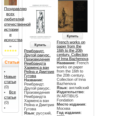
Поздравляю
всех
любителей
отечественной
истории
и
Купить
искусства
French works on
Купить
..
paper from the
16th to the 20th
Рембрандт.
century. Collection
Другой ракурс.
of Inna Bazhenova
Произведения
Статьи
Название
: French
Рембрандта
works on paper
Харменса ван
from the 16th to
Рейна и Дмитрия
the 20th century.
Гутова
Новые
Collection of Inna
Название
:
статьи
Bazhenova
Рембрандт.
(0)
Язык
: английский
Другой ракурс.
Издательство
:
Все
Произведения
IN ARTIBUS
Рембрандта
статьи
Fondation
Харменса ван
(0)
Место издания
:
Рейна и Дмитрия
Москва
Гутова
Год издания
:
Язык
: русский,