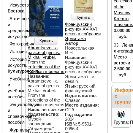
collection
Искусство
of the
Востока
Moscow
Купить
Античное
Kremlin
Французский
и
museum
рисунок XV-XVI
средневековое
3.000,00
веков в собрании
искусство
руб.
Эрмитажа
Купить
Автор
:
Фотография
03.
Лени
Abramtsevo - a
Новосельская
литограф
История
palace of genius.
И.Н.
Место
Mikhail Vrubel.
Название
:
История
From the
Французский
встречи
искусств.
collections of the
рисунок XV-XVI
2.500,00
Культурология
Russian museums
веков в собрании
руб.
Название
:
Эрмитажа / Le
Учебники
Abramtsevo - a
dessin
и
palace of genius.
Язык
: русский,
Инфор
Mikhail Vrubel.
учебные
французский
From the
Издательство
:
о
пособия
collections of the
Славия
группе
Энциклопедии
Russian museums
Место издания
:
Язык
: английский
СПб.
и
Издательство
:
Год издания
:
справочные
Музей-
2004
пособия
Группа:
П
заповедник
ISBN
: 5-9501-
"Абрамцево"
0096-4
Журналы