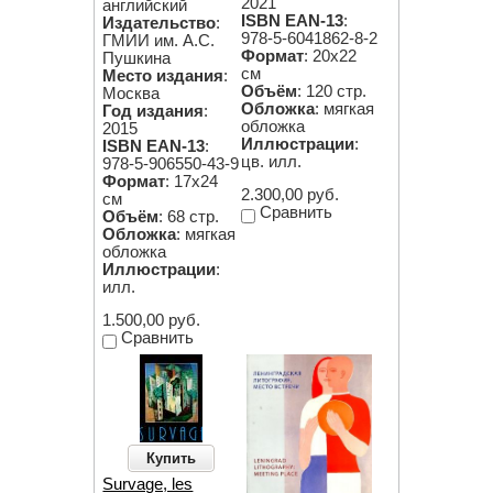
2021
английский
ISBN EAN-13
:
Издательство
:
978-5-6041862-8-2
ГМИИ им. А.С.
Формат
: 20х22
Пушкина
см
Место издания
:
Объём
: 120 стр.
Москва
Обложка
: мягкая
Год издания
:
обложка
2015
Иллюстрации
:
ISBN EAN-13
:
цв. илл.
978-5-906550-43-9
Формат
: 17х24
2.300,00 руб.
см
Сравнить
Объём
: 68 стр.
Обложка
: мягкая
обложка
Иллюстрации
:
илл.
1.500,00 руб.
Сравнить
Купить
Survage, les