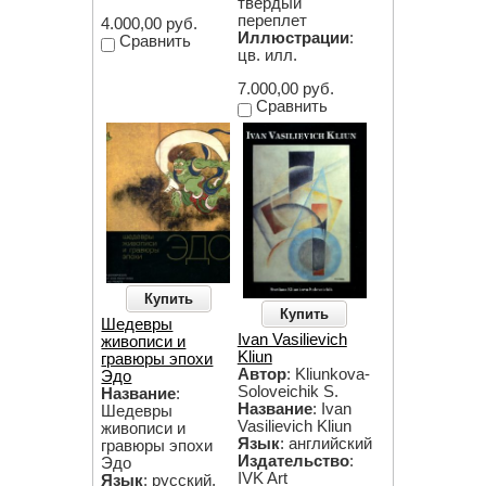
твердый
переплет
4.000,00 руб.
Иллюстрации
:
Сравнить
цв. илл.
7.000,00 руб.
Сравнить
Купить
Купить
Шедевры
Ivan Vasilievich
живописи и
Kliun
гравюры эпохи
Автор
: Kliunkova-
Эдо
Soloveichik S.
Название
:
Название
: Ivan
Шедевры
Vasilievich Kliun
живописи и
Язык
: английский
гравюры эпохи
Издательство
:
Эдо
IVK Art
Язык
: русский,