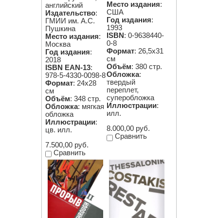
Место издания
:
английский
США
Издательство
:
Год издания
:
ГМИИ им. А.С.
1993
Пушкина
ISBN
: 0-9638440-
Место издания
:
0-8
Москва
Формат
: 26,5х31
Год издания
:
см
2018
Объём
: 380 стр.
ISBN EAN-13
:
Обложка
:
978-5-4330-0098-8
твердый
Формат
: 24х28
переплет,
см
суперобложка
Объём
: 348 стр.
Иллюстрации
:
Обложка
: мягкая
илл.
обложка
Иллюстрации
:
8.000,00 руб.
цв. илл.
Сравнить
7.500,00 руб.
Сравнить