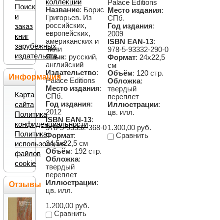
коллекций
Palace Editions
Поиск
Название
: Борис
Место издания
:
и
Григорьев. Из
СПб.
российских,
Год издания
:
заказ
европейских,
2009
книг
американских и
ISBN EAN-13
:
зарубежных
чили
978-5-93332-290-0
издательств
Язык
: русский,
Формат
: 24х22,5
английский
см
Издательство
:
Объём
: 120 стр.
Информация
Palace Editions
Обложка
:
Место издания
:
твердый
Карта
СПб.
переплет
Год издания
:
сайта
Иллюстрации
:
2012
цв. илл.
Политика
ISBN EAN-13
:
конфиденциальности
1.300,00 руб.
978-5-93332-368-0
Политика
Сравнить
Формат
:
24,5х22,5 см
использования
Объём
: 192 стр.
файлов
Обложка
:
cookie
твердый
переплет
Иллюстрации
:
Отзывы
цв. илл.
1.200,00 руб.
Сравнить