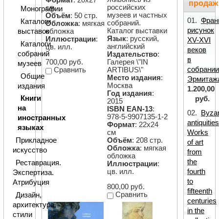
продаж
российских
см
Монографии
музеев и частных
Объём
: 50 стр.
01.
Фран
Каталоги
собраний.
Обложка
: мягкая
рисунок
Каталог выставки
выставок
обложка
Язык
: русский,
Иллюстрации
:
XV-XVI
Каталоги
английский
цв. илл.
веков
собраний
Издательство
:
в
700,00 руб.
Галерея \"IN
музеев
собрани
Сравнить
ARTIBUS\"
Общие
Место издания
:
Эрмитаж
Москва
издания
1.200,00
Год издания
:
Книги
руб.
2015
на
ISBN EAN-13
:
02.
Byzan
978-5-9907135-1-2
иностранных
antiquities
Формат
: 22х24
языках
см
Works
Объём
: 208 стр.
Прикладное
of art
Обложка
: мягкая
искусство
from
обложка
the
Реставрация.
Иллюстрации
:
цв. илл.
fourth
Экспертиза.
to
Атрибуция
800,00 руб.
fifteenth
Сравнить
Дизайн,
centuries
архитектура,
in the
стили