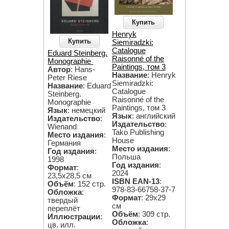
Купить
Henryk
Купить
Siemiradzki:
Catalogue
Eduard Steinberg.
Raisonné of the
Monographie
Paintings, том 3
Автор
: Hans-
Название
: Henryk
Peter Riese
Siemiradzki:
Название
: Eduard
Catalogue
Steinberg.
Raisonné of the
Monographie
Paintings, том 3
Язык
: немецкий
Язык
: английский
Издательство
:
Издательство
:
Wienand
Tako Publishing
Место издания
:
House
Германия
Место издания
:
Год издания
:
Польша
1998
Год издания
:
Формат
:
2024
23,5х28,5 см
ISBN EAN-13
:
Объём
: 152 стр.
978-83-66758-37-7
Обложка
:
Формат
: 29х29
твердый
см
переплёт
Объём
: 309 стр.
Иллюстрации
:
Обложка
:
цв. илл.