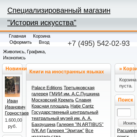
Специализированный магазин
"История искусства"
Главная
Корзина
+7 (495) 542-02-93
Оформить
Вход
Живопись, Графика,
Иконопись
Новинки
»
Корз
Книги на иностранных языках
Корзина
пуста.
Palace Editions
Третьяковская
галерея
ГМИИ им. А.С.Пушкина
Поиск
Московский Кремль
Славия
Иван
Красная площадь
Hatje Cantz
Иванович
Государственный центральный
Горностаев
театральный музей им. А. А.
1.600,00
Искать
Бахрушина
Галерея "IN ARTIBUS"
руб.
Расшире
IVK Art
Галерея "Эритаж"
Все
поиск
издательства