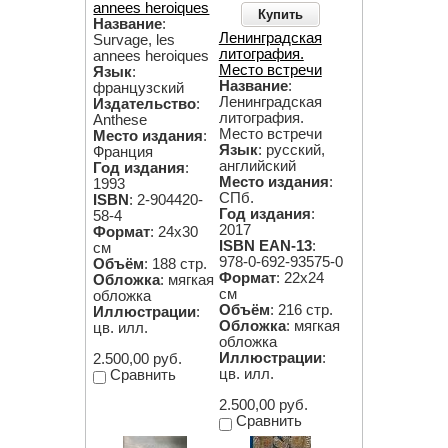
annees heroiques
Купить
Название
:
Ленинградская
Survage, les
литография.
annees heroiques
Место встречи
Язык
:
Название
:
французский
Ленинградская
Издательство
:
литография.
Anthese
Место встречи
Место издания
:
Язык
: русский,
Франция
английский
Год издания
:
Место издания
:
1993
СПб.
ISBN
: 2-904420-
Год издания
:
58-4
2017
Формат
: 24х30
ISBN EAN-13
:
см
978-0-692-93575-0
Объём
: 188 стр.
Формат
: 22х24
Обложка
: мягкая
см
обложка
Объём
: 216 стр.
Иллюстрации
:
Обложка
: мягкая
цв. илл.
обложка
Иллюстрации
:
2.500,00 руб.
цв. илл.
Сравнить
2.500,00 руб.
Сравнить