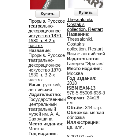
Купить
Купить
Thessaloniki.
Прорыв. Русское
Costakis
театрально-
collection. Restart
декорационное
Название
:
искусство 1870-
Thessaloniki.
1930 гг. В 2-х
Costakis
частях
collection. Restart
Название
:
Язык
: английский
Прорыв. Русское
Издательство
:
театрально-
Галерея "Эритаж"
декорационное
Место издания
:
искусство 1870-
Москва
1930 гг. В 2-х
Год издания
:
частях
2018
Язык
: русский,
ISBN EAN-13
:
английский
978-5-95006-636-8
Издательство
:
Формат
: 24х28
Государственный
см
центральный
Объём
: 344 стр.
театральный
Обложка
: мягкая
музей им. А. А.
обложка
Бахрушина
Иллюстрации
:
Место издания
:
цв. илл.
Москва
Год издания
:
8.000,00 руб.