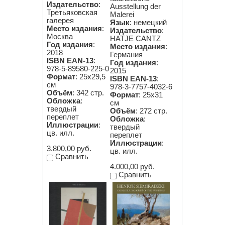
Издательство
:
Ausstellung der
Третьяковская
Malerei
галерея
Язык
: немецкий
Место издания
:
Издательство
:
Москва
HATJE CANTZ
Год издания
:
Место издания
:
2018
Германия
ISBN EAN-13
:
Год издания
:
978-5-89580-225-0
2015
Формат
: 25х29,5
ISBN EAN-13
:
см
978-3-7757-4032-6
Объём
: 342 стр.
Формат
: 25х31
Обложка
:
см
твердый
Объём
: 272 стр.
переплет
Обложка
:
Иллюстрации
:
твердый
цв. илл.
переплет
Иллюстрации
:
3.800,00 руб.
цв. илл.
Сравнить
4.000,00 руб.
Сравнить