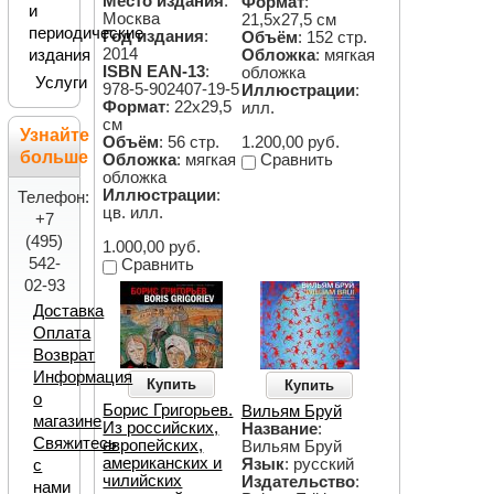
Место издания
:
Формат
:
и
Москва
21,5х27,5 см
периодические
Год издания
:
Объём
: 152 стр.
2014
издания
Обложка
: мягкая
ISBN EAN-13
:
обложка
Услуги
978-5-902407-19-5
Иллюстрации
:
Формат
: 22х29,5
илл.
см
Узнайте
1.200,00 руб.
Объём
: 56 стр.
больше
Сравнить
Обложка
: мягкая
обложка
Иллюстрации
:
Телефон:
цв. илл.
+7
(495)
1.000,00 руб.
542-
Сравнить
02-93
Доставка
Оплата
Возврат
Информация
Купить
Купить
о
Борис Григорьев.
Вильям Бруй
магазине
Из российских,
Название
:
Свяжитесь
европейских,
Вильям Бруй
американских и
Язык
: русский
с
чилийских
Издательство
:
нами