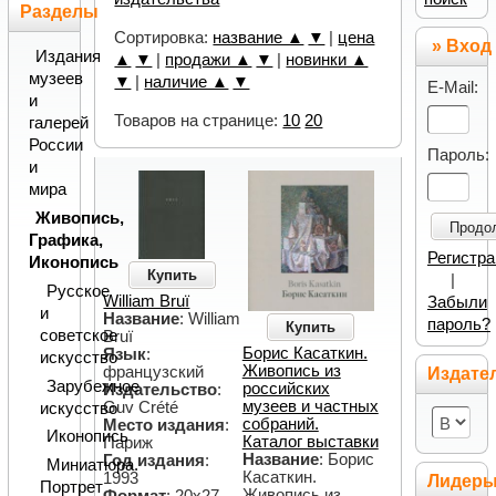
Разделы
Сортировка:
название ▲
▼
|
цена
» Вход
Издания
▲
▼
|
продажи ▲
▼
|
новинки ▲
музеев
▼
|
наличие ▲
▼
E-Mail:
и
Товаров на странице:
10
20
галерей
России
Пароль:
и
мира
Живопись,
Продо
Графика,
Регистр
Иконопись
Купить
|
Русское
William Bruï
Забыли
и
Название
: William
пароль?
Купить
советское
Bruï
Борис Касаткин.
Язык
:
искусство
Живопись из
французский
Издате
Зарубежное
российских
Издательство
:
музеев и частных
Guv Crété
искусство
собраний.
Место издания
:
Иконопись
Каталог выставки
Париж
Название
: Борис
Год издания
:
Миниатюра.
Касаткин.
1993
Лидер
Портрет
Живопись из
Формат
: 20х27