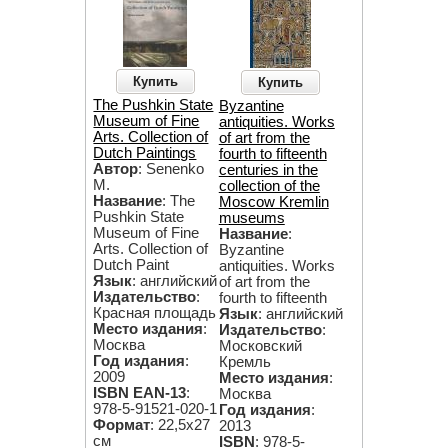
Купить
Купить
The Pushkin State
Byzantine
Museum of Fine
antiquities. Works
Arts. Collection of
of art from the
Dutch Paintings
fourth to fifteenth
Автор
: Senenko
centuries in the
M.
collection of the
Название
: The
Moscow Kremlin
Pushkin State
museums
Museum of Fine
Название
:
Arts. Collection of
Byzantine
Dutch Paint
antiquities. Works
Язык
: английский
of art from the
Издательство
:
fourth to fifteenth
Красная площадь
Язык
: английский
Место издания
:
Издательство
:
Москва
Московский
Год издания
:
Кремль
2009
Место издания
:
ISBN EAN-13
:
Москва
978-5-91521-020-1
Год издания
:
Формат
: 22,5х27
2013
см
ISBN
: 978-5-