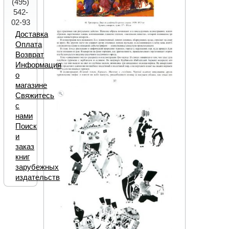
(495)
542-
02-93
Доставка
Оплата
Возврат
Информация
о
магазине
Свяжитесь
с
нами
Поиск
и
заказ
книг
зарубежных
издательств