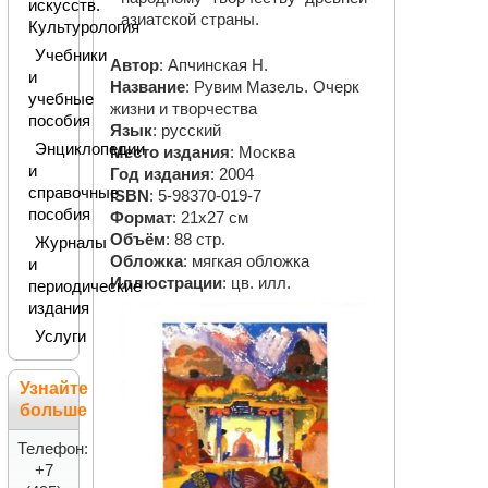
искусств.
азиатской страны.
Культурология
Учебники
Автор
: Апчинская Н.
и
Название
: Рувим Мазель. Очерк
учебные
жизни и творчества
пособия
Язык
: русский
Энциклопедии
Место издания
: Москва
и
Год издания
: 2004
справочные
ISBN
: 5-98370-019-7
пособия
Формат
: 21х27 см
Объём
: 88 стр.
Журналы
Обложка
: мягкая обложка
и
Иллюстрации
: цв. илл.
периодические
издания
Услуги
Узнайте
больше
Телефон:
+7