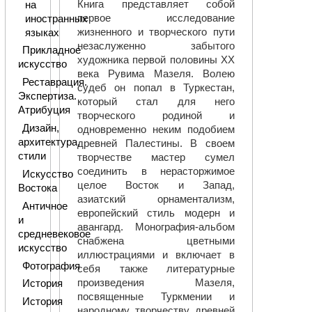
Книга представляет собой
на
первое исследование
иностранных
жизненного и творческого пути
языках
незаслуженно забытого
Прикладное
художника первой половины ХХ
искусство
века Рувима Мазеля. Волею
Реставрация.
судеб он попал в Туркестан,
Экспертиза.
который стал для него
Атрибуция
творческого родиной и
Дизайн,
одновременно неким подобием
архитектура,
древней Палестины. В своем
стили
творчестве мастер сумел
соединить в нерасторжимое
Искусство
целое Восток и Запад,
Востока
азиатский орнаментализм,
Античное
европейский стиль модерн и
и
авангард. Монография-альбом
средневековое
снабжена цветными
искусство
иллюстрациями и включает в
Фотография
себя также литературные
произведения Мазеля,
История
посвященные Туркмении и
История
народному творчеству древней