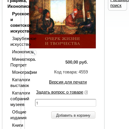
Графика,
поиск
Иконопись
Русское
и
советское
искусство
Зарубежное
искусство
Иконопись
Миниатюра.
500,00 руб.
Портрет
Код товара: 4559
Монографии
Каталоги
Версия для печати
выставок
Задать вопрос о товаре
Каталоги
собраний
музеев
Общие
Добавить в корзину
издания
Книги