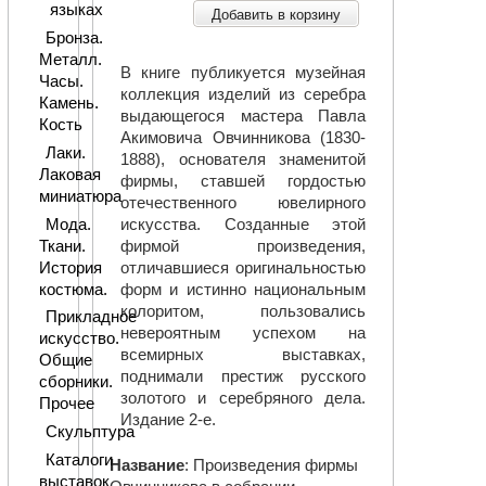
языках
Добавить в корзину
Бронза.
Металл.
В книге публикуется музейная
Часы.
коллекция изделий из серебра
Камень.
выдающегося мастера Павла
Кость
Акимовича Овчинникова (1830-
Лаки.
1888), основателя знаменитой
Лаковая
фирмы, ставшей гордостью
миниатюра
отечественного ювелирного
Мода.
искусства. Созданные этой
Ткани.
фирмой произведения,
История
отличавшиеся оригинальностью
костюма.
форм и истинно национальным
колоритом, пользовались
Прикладное
невероятным успехом на
искусство.
всемирных выставках,
Общие
поднимали престиж русского
сборники.
золотого и серебряного дела.
Прочее
Издание 2-е.
Скульптура
Каталоги
Название
: Произведения фирмы
выставок