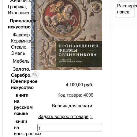
Живопись,
Расшире
Графика,
поиск
Иконопись
Прикладное
искусство
Фарфор.
Керамика.
Стекло.
Эмаль
Мебель
Золото.
Серебро.
Ювелирное
4.100,00 руб.
искусство
книги
Код товара: 4098
на
Версия для печати
русском
языке
Задать вопрос о товаре
книги
на
иностранных