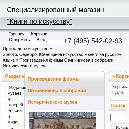
Специализированный магазин
"Книги по искусству"
Главная
Корзина
+7 (495) 542-02-93
Оформить
Вход
Прикладное искусство
»
Золото. Серебро. Ювелирное искусство
»
книги на русском
языке
» Произведения фирмы Овчинникова в собрании
Исторического музея
Разделы
»
Корз
Произведения фирмы
Корзина
Издания
Овчинникова в собрании
пуста.
музеев
и
Исторического музея
галерей
Поиск
России
и
мира
Искать