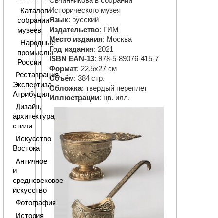
Овчинникова в собрании
Исторического музея
Каталоги
Язык
: русский
собраний
Издательство
: ГИМ
музеев
Место издания
: Москва
Народные
Год издания
: 2021
промыслы
ISBN EAN-13
: 978-5-89076-415-7
России
Формат
: 22,5х27 см
Реставрация.
Объём
: 384 стр.
Экспертиза.
Обложка
: твердый переплет
Атрибуция
Иллюстрации
: цв. илл.
Дизайн,
архитектура,
стили
Искусство
Востока
Античное
и
средневековое
искусство
Фотография
История