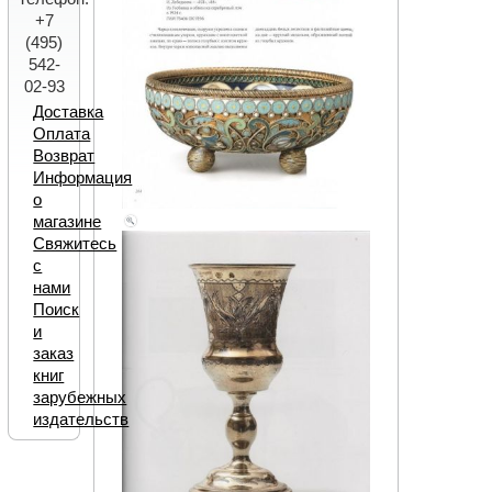
+7
(495)
542-
02-93
Доставка
Оплата
Возврат
Информация
о
магазине
Свяжитесь
с
нами
Поиск
и
заказ
книг
зарубежных
издательств