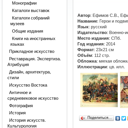
Монографии
Каталоги выставок
Автор
: Ефимов С.В., Еф
Каталоги собраний
Название
: Герои и подв
музеев
Язык
: русский
Общие издания
Издательство
: Военно-
Место издания
: СПб.
Книги на иностранных
Год издания
: 2014
языках
Формат
: 23х21 см
Прикладное искусство
Объём
: 112 стр.
Реставрация. Экспертиза.
Обложка
: мягкая обложк
Атрибуция
Иллюстрации
: цв. илл.
Дизайн, архитектура,
стили
Искусство Востока
Античное и
средневековое искусство
Фотография
История
Поделиться…
История искусств.
Культурология