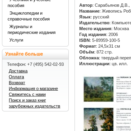
Автор
: Сарабьянов Д.В.,
пособия
Название
: Живопись Роб
Энциклопедии и
Язык
: русский
справочные пособия
Издательство
: Компьют
Журналы и
Место издания
: Москва
периодические издания
Год издания
: 2006
Услуги
ISBN
: 5-89959-100-5
Формат
: 24,5х31 см
Объём
: 872 стр.
Узнайте больше
Обложка
: твердый пере
Иллюстрации
: цв. илл.
Телефон: +7 (495) 542-02-93
Доставка
Оплата
Возврат
Информация о магазине
Свяжитесь с нами
Поиск и заказ книг
зарубежных издательств