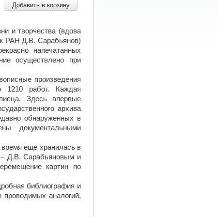
Добавить в корзину
ни и творчества (вдова
к РАН Д.В. Сарабьянов)
рекрасно напечатанных
ание осуществлено при
ивописные произведения
о 1210 работ. Каждая
писца. Здесь впервые
осударственного архива
недавно обнаруженных в
ены документальными
 время еще хранилась в
 – Д.В. Сарабьяновым и
перемещение картин по
дробная библиография и
я проводимых аналогий,