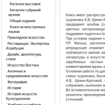
Каталоги выставок
Каталоги собраний
музеев
Книга имеет распростр
художника А.В. Щекин-
Общие издания
предваряет альбом (с
Книги на иностранных
цветных воспроизведе
языках
поддержке издательств
Прикладное искусство
При условии издания к
Р.Р. Фалька, распол
Реставрация. Экспертиза.
репродукция отражае
Атрибуция
публикуются ранние ра
Дизайн, архитектура,
литературы и искусств
стили
зарубежных частных
Искусство Востока
комментариями вдовы х
Античное и
Основная работа по да
средневековое искусство
семье художника, была
А.В. Щекин-Кротовой.
Фотография
собраниям, нынешнее м
История
Во вспомогательном ап
История искусств.
указатель произведени
Культурология
уточнений.
Учебники и учебные