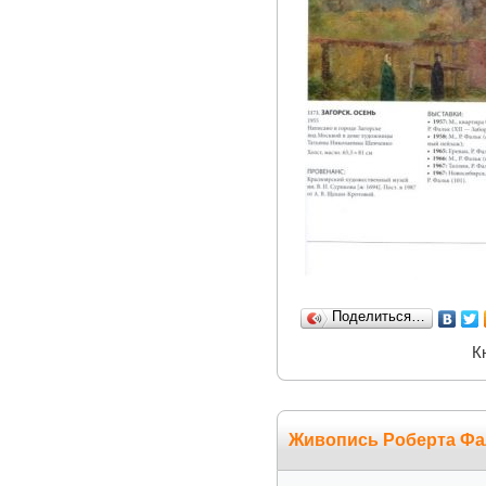
Поделиться…
К
Живопись Роберта Фа