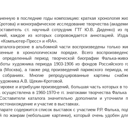
аненную в последние годы композицию: краткая хронология жиз
Кротова) и монографическое исследование творчества (академи
оставитель ст. научный сотрудник ГТГ Ю.В. Диденко) из п
ний, каждое из которых сопровождается аннотацией. Изд
 «Компьютер-Пресс» и «RA».
аталога-резоне в альбомной части воспроизведены только ж
оженные в хронологическом порядке. Всего воспроизведен
т определенный период творческой биографии Фалька-живо
боты художника периода 1903-1906 из фондов Российского г
а (Москва), а также ряд произведений парижского периода, 
 собраниях. Многие репродуцированные картины снабж
удожника А.В. Щекин-Кротовой.
тировке и атрибуции произведений, большая часть которых в то
 осуществлена в 1960-1970-е гг. знатоками творчества Фалька
 Составители каталога значительно дополнили и уточнили 
естонахождение и участие в выставках.
парате содержится список выставок с участием Р.Р. Фалька, по
й по жанрам (небольшие картинки), который очень удобен дл