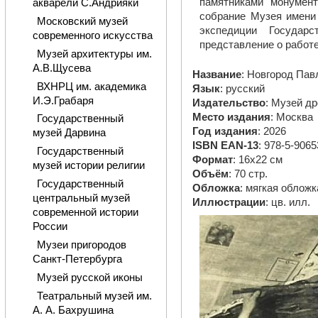
памятниками монумент
акварели С.Андрияки
собрание Музея имени 
Московский музей
экспедиции Государс
современного искусства
представление о работе
Музей архитектуры им.
А.В.Щусева
Название
: Новгород Пав
ВХНРЦ им. академика
Язык
: русский
И.Э.Грабаря
Издательство
: Музей д
Место издания
: Москва
Государственный
Год издания
: 2026
музей Дарвина
ISBN EAN-13
: 978-5-9065
Государственный
Формат
: 16х22 см
музей истории религии
Объём
: 70 стр.
Государственный
Обложка
: мягкая обложк
центральный музей
Иллюстрации
: цв. илл.
современной истории
России
Музеи пригородов
Санкт-Петербурга
Музей русской иконы
Театральный музей им.
А. А. Бахрушина