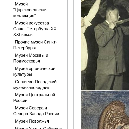
Музей
"Царскосельская
коллекция"
Музей искусства
Санкт-Петербурга XX-
XXI веков
Прочие музеи Санкт-
Петербурга
Музеи Москвы и
Подмосковья
Музей органической
культуры
Сергиево-Посадский
музей-заповедник
Музеи Центральной
России
Музеи Севера и
Северо-Запада России
Музеи Поволжья
Музеи Урала, Сибири и