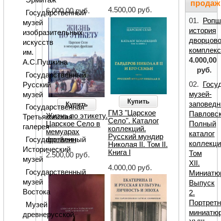
Эрмитаж
продаж
4.500,00 руб.
6.000,00 руб.
Государственный
01.
Ропш
музей
история
изобразительных
дворцово
искусств
комплекс
им.
4.000,00
А.С.Пушкина
руб.
Государственный
02.
Госу
Русский
музей-
музей
Купить
заповедн
Купить
Государственная
ГМЗ "Царское
Павловск
Жизнь по этикету.
Третьяковская
Село". Каталог
Царское Село в
Полный
галерея
коллекций.
мемуарах
каталог
Русский мундир
фрейлин
Государственный
коллекци
Николая II. Том II.
Исторический
Книга I
Том
2.500,00 руб.
музей
XII.
4.000,00 руб.
Государственный
Миниатю
музей
Выпуск
Востока
2.
Портретн
Музей
миниатю
древнерусской