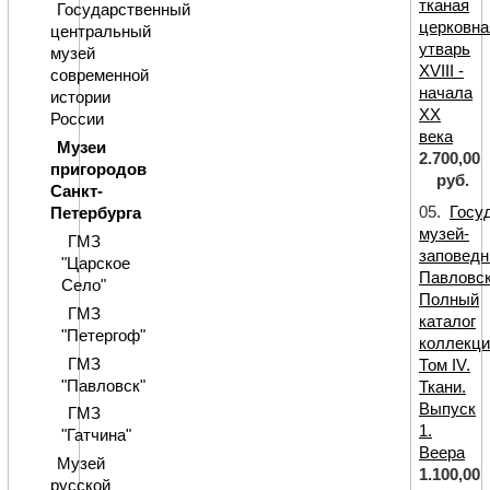
тканая
Государственный
церковна
центральный
утварь
музей
XVIII -
современной
начала
истории
ХХ
России
века
Музеи
2.700,00
пригородов
руб.
Санкт-
05.
Госу
Петербурга
музей-
ГМЗ
заповедн
"Царское
Павловск
Cело"
Полный
ГМЗ
каталог
"Петергоф"
коллекци
ГМЗ
Том IV.
"Павловск"
Ткани.
Выпуск
ГМЗ
1.
"Гатчина"
Веера
Музей
1.100,00
русской