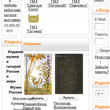
и
ГМЗ
ГМЗ
ГМЗ
любовь
"Царское
"Петергоф"
"Павловск"
Cело"
небесная:
» Вход
каталог
E-Mail:
выставки.
18.000,00
ГМЗ
руб.
"Гатчина"
Пароль:
Разделы
Новинки
Продо
Издания
музеев
Регистр
и
|
галерей
Забыли
России
пароль?
и
мира
Издате
Музеи
России
Купить
Купить
Московский
Петергоф.
Кремль
Ораниенбаум.
Лидер
Возрождение
Новый век