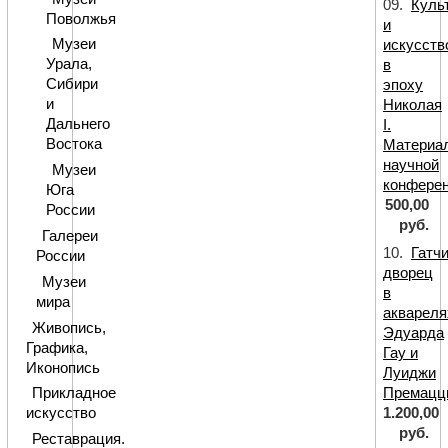
09.
Куль
Поволжья
и
Музеи
искусств
Урала,
в
Сибири
эпоху
и
Николая
Дальнего
I.
Востока
Материа
научной
Музеи
конфере
Юга
500,00
России
руб.
Галереи
10.
Гатч
России
дворец
Музеи
в
мира
аквареля
Живопись,
Эдуарда
Графика,
Гау и
Иконопись
Луиджи
Премацц
Прикладное
1.200,00
искусство
руб.
Реставрация.