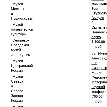
коллекци
Музеи
Том III.
Москвы
Скульпту
и
Выпуск
Подмосковья
2.
Музей
Скульпт
органической
Павловск
культуры
парка
Сергиево-
1.100,00
Посадский
руб.
музей-
08.
Импе
заповедник
Алексан
Музеи
III и
Центральной
императ
России
Мария
Музеи
Федоровн
Севера
Материа
и
научной
Северо-
конфере
Запада
700,00
России
руб.
Музеи