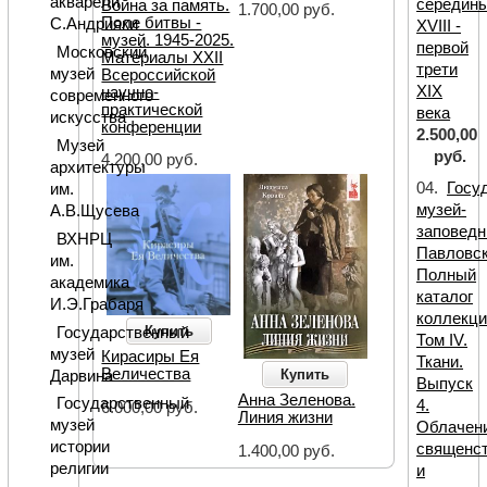
акварели
середин
Война за память.
1.700,00 руб.
Поле битвы -
С.Андрияки
XVIII -
музей. 1945-2025.
первой
Московский
Материалы XXII
трети
музей
Всероссийской
XIX
научно-
современного
практической
века
искусства
конференции
2.500,00
Музей
руб.
4.200,00 руб.
архитектуры
04.
Госу
им.
музей-
А.В.Щусева
заповедн
ВХНРЦ
Павловск
им.
Полный
академика
каталог
И.Э.Грабаря
коллекци
Купить
Государственный
Том IV.
музей
Кирасиры Ея
Ткани.
Величества
Купить
Дарвина
Выпуск
Анна Зеленова.
Государственный
4.
6.000,00 руб.
Линия жизни
музей
Облачен
истории
священс
1.400,00 руб.
религии
и