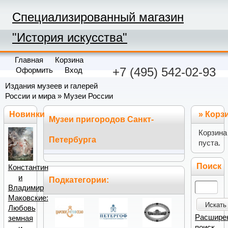
Специализированный магазин
"История искусства"
Главная
Корзина
+7 (495) 542-02-93
Оформить
Вход
Издания музеев и галерей
России и мира
»
Музеи России
Новинки
»
Корз
Музеи пригородов Санкт-
Корзина
Петербурга
пуста.
Поиск
Константин
и
Подкатегории:
Владимир
Маковские:
Искать
Любовь
Расшире
земная
поиск