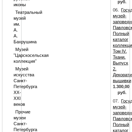
руб.
иконы
06.
Госу
Театральный
музей-
музей
заповедн
им.
Павловск
А.
Полный
А.
каталог
Бахрушина
коллекци
Музей
Том IV.
"Царскосельская
Ткани.
коллекция"
Выпуск
Музей
2.
искусства
Декорат
Санкт-
вышивки
Петербурга
1.300,00
XX-
руб.
XXI
07.
Госу
веков
музей-
Прочие
заповедн
музеи
Павловск
Санкт-
Полный
Петербурга
каталог