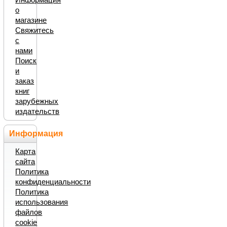
о
магазине
Свяжитесь
с
нами
Поиск
и
заказ
книг
зарубежных
издательств
Информация
Карта
сайта
Политика
конфиденциальности
Политика
использования
файлов
cookie