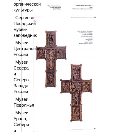
органической
культуры
Сергиево-
Посадский
музей-
заповедник
Музеи
Центральной
России
Музеи
Севера
и
Северо-
Запада
России
Музеи
Поволжья
Музеи
Урала,
Сибири
и