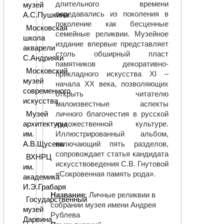
длительного времени
музей
передавались из поколения в
А.С.Пушкина
поколение как бесценные
Московская
семейные реликвии. Музейное
школа
издание впервые представляет
акварели
столь обширный пласт
С.Андрияки
памятников декоративно-
Московский
прикладного искусства XI –
музей
начала ХХ века, позволяющих
современного
открыть читателю
искусства
малоизвестные аспекты
личного благочестия в русской
Музей
художественной культуре.
архитектуры
Иллюстрированный альбом,
им.
включающий пять разделов,
А.В.Щусева
сопровождает статья кандидата
ВХНРЦ
искусствоведения С.В. Гнутовой
им.
«Сокровенная память рода».
академика
И.Э.Грабаря
Название
: Личные реликвии в
Государственный
собрании музея имени Андрея
музей
Рублева
Дарвина