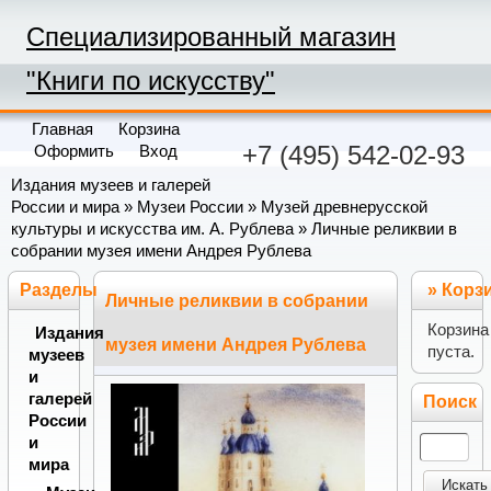
Специализированный магазин
"Книги по искусству"
Главная
Корзина
+7 (495) 542-02-93
Оформить
Вход
Издания музеев и галерей
России и мира
»
Музеи России
»
Музей древнерусской
культуры и искусства им. А. Рублева
» Личные реликвии в
собрании музея имени Андрея Рублева
Разделы
»
Корз
Личные реликвии в собрании
Корзина
Издания
музея имени Андрея Рублева
пуста.
музеев
и
галерей
Поиск
России
и
мира
Искать