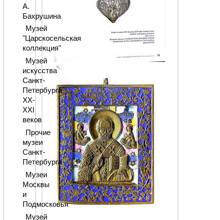
А.
Бахрушина
Музей
"Царскосельская
коллекция"
Музей
искусства
Санкт-
Петербурга
XX-
XXI
веков
Прочие
музеи
Санкт-
Петербурга
Музеи
Москвы
и
Подмосковья
Музей