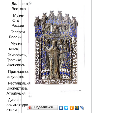
Дальнего
Востока
Музеи
Юга
России
Галереи
России
Музеи
мира
Живопись,
Графика,
Иконопись
Прикладное
искусство
Реставрация.
Экспертиза.
Атрибуция
Дизайн,
архитектура,
Поделиться…
стили