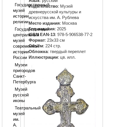
Язык
: русский
Государственный
Издательство
: Музей
музей
древнерусской культуры и
истории
искусства им. А. Рублева
религии
Место издания
: Москва
Год издания
: 2025
Государственный
ISBN EAN-13
: 978-5-906538-77-2
центральный
Формат
: 23х33 см
музей
Объём
: 224 стр.
современной
Обложка
: твердый переплет
истории
Иллюстрации
: цв. илл.
России
Музеи
пригородов
Санкт-
Петербурга
Музей
русской
иконы
Театральный
музей
им.
А.