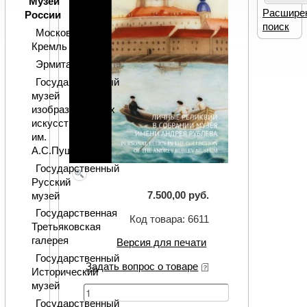
Музеи
Расшире
России
поиск
Московский
Кремль
Эрмитаж
Государственный
музей
изобразительных
искусств
им.
А.С.Пушкина
Государственный
Русский
7.500,00 руб.
музей
Государственная
Код товара: 6611
Третьяковская
галерея
Версия для печати
Государственный
Задать вопрос о товаре
Исторический
музей
Государственный