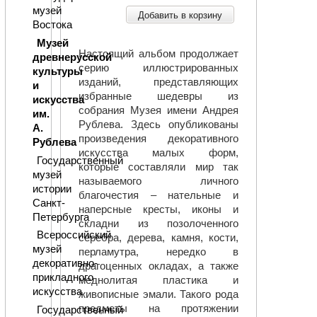
музей
Добавить в корзину
Востока
Музей
Настоящий альбом продолжает
древнерусской
серию иллюстрированных
культуры
изданий, представляющих
и
избранные шедевры из
искусства
собрания Музея имени Андрея
им.
Рублева. Здесь опубликованы
А.
произведения декоративного
Рублева
искусства малых форм,
Государственный
которые составляли мир так
музей
называемого личного
истории
благочестия – нательные и
Санкт-
наперсные кресты, иконы и
Петербурга
складни из позолоченного
Всероссийский
серебра, дерева, камня, кости,
музей
перламутра, нередко в
декоративно-
драгоценных окладах, а также
прикладного
меднолитая пластика и
искусства
живописные эмали. Такого рода
предметы на протяжении
Государственный