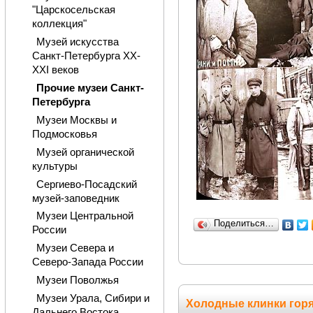
"Царскосельская
коллекция"
Музей искусства
Санкт-Петербурга XX-
XXI веков
Прочие музеи Санкт-
Петербурга
Музеи Москвы и
Подмосковья
Музей органической
культуры
Сергиево-Посадский
музей-заповедник
Музеи Центральной
Поделиться…
России
Музеи Севера и
Северо-Запада России
Музеи Поволжья
Музеи Урала, Сибири и
Холодные клинки горя
Дальнего Востока