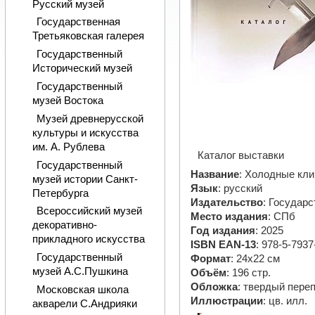
Русский музей
Государственная
Третьяковская галерея
Государственный
Исторический музей
Государственный
музей Востока
Музей древнерусской
культуры и искусства
им. А. Рублева
Каталог выставки
Государственный
Название
: Холодные кли
музей истории Санкт-
Язык
: русский
Петербурга
Издательство
: Государ
Всероссийский музей
Место издания
: СПб
декоративно-
Год издания
: 2025
прикладного искусства
ISBN EAN-13
: 978-5-7937
Государственный
Формат
: 24х22 см
музей А.С.Пушкина
Объём
: 196 стр.
Обложка
: твердый пере
Московская школа
Иллюстрации
: цв. илл.
акварели С.Андрияки