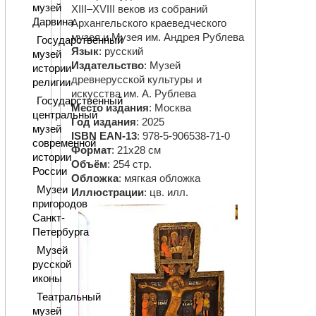
музей
XIII–XVIII веков из собраний
Дарвина
Архангельского краеведческого
музея и Музея им. Андрея Рублева
Государственный
Язык
: русский
музей
Издательство
: Музей
истории
древнерусской культуры и
религии
искусства им. А. Рублева
Государственный
Место издания
: Москва
центральный
Год издания
: 2025
музей
ISBN EAN-13
: 978-5-906538-71-0
современной
Формат
: 21х28 см
истории
Объём
: 254 стр.
России
Обложка
: мягкая обложка
Музеи
Иллюстрации
: цв. илл.
пригородов
Санкт-
Петербурга
Музей
русской
иконы
Театральный
музей