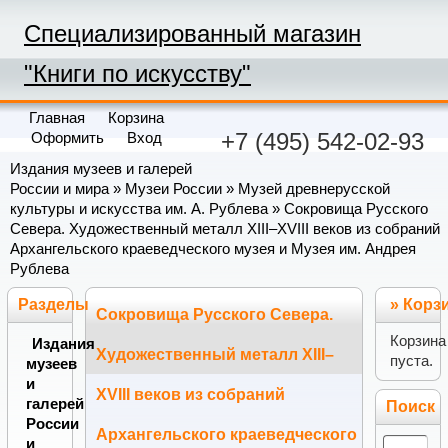
Специализированный магазин
"Книги по искусству"
Главная
Корзина
+7 (495) 542-02-93
Оформить
Вход
Издания музеев и галерей
России и мира
»
Музеи России
»
Музей древнерусской
культуры и искусства им. А. Рублева
» Сокровища Русского
Севера. Художественный металл XIII–XVIII веков из собраний
Архангельского краеведческого музея и Музея им. Андрея
Рублева
Разделы
»
Корз
Сокровища Русского Севера.
Корзина
Издания
Художественный металл XIII–
пуста.
музеев
и
XVIII веков из собраний
галерей
Поиск
России
Архангельского краеведческого
и