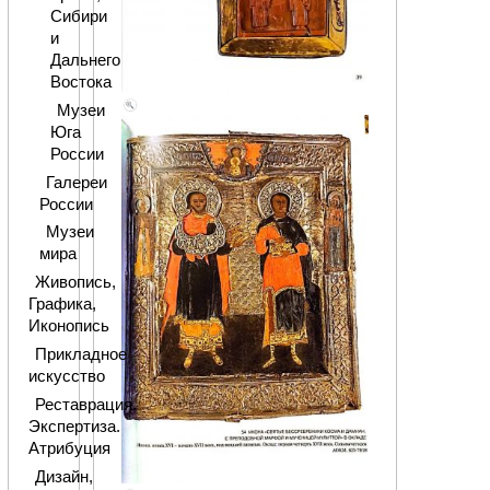
Сибири
и
Дальнего
Востока
Музеи
Юга
России
Галереи
России
Музеи
мира
Живопись,
Графика,
Иконопись
Прикладное
искусство
Реставрация.
Экспертиза.
Атрибуция
Дизайн,