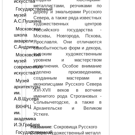
искусства
металлистами, резчиками по
Государственный
дереву и эмальерами Русского
музей
Севера, а также ряда известных
А.С.Пушкина
художественных центров
Московская
Российского государства -
школа
Москвы, Новгорода, Пскова,
акварели
Ярославля. Они отличаются
С.Андрияки
самобытностью форм и декора,
высоким художественным
Московский
уровнем и мастерством
музей
исполнения. Особое внимание
современного
уделено произведениям,
искусства
созданным мастерами и
Музей
иконописцами Русского Севера
архитектуры
XVI-XVII веков в вотчине
им.
именитого рода Строгановых -
А.В.Щусева
Сольвычегодске, а также в
ВХНРЦ
Архангельске и Великом
им.
Устюге.
академика
И.Э.Грабаря
Название
: Сокровища Русского
Государственный
Севера. Художественный металл