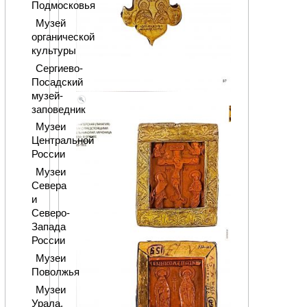
Подмосковья
Музей
органической
культуры
Сергиево-
Посадский
музей-
заповедник
Музеи
Центральной
России
Музеи
Севера
и
Северо-
Запада
России
Музеи
Поволжья
Музеи
Урала,