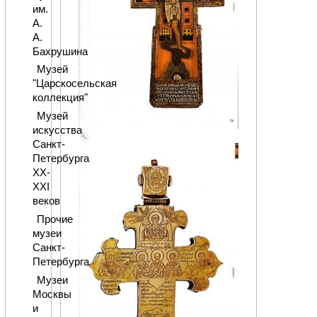
им.
А.
А.
Бахрушина
Музей
"Царскосельская
коллекция"
Музей
искусства
Санкт-
Петербурга
XX-
XXI
веков
Прочие
музеи
Санкт-
Петербурга
Музеи
Москвы
и