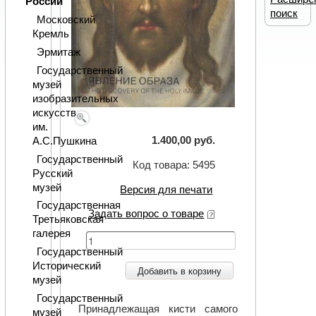
России
поиск
Московский
Кремль
Эрмитаж
Государственный
музей
изобразительных
искусств
им.
1.400,00 руб.
А.С.Пушкина
Государственный
Код товара: 5495
Русский
музей
Версия для печати
Государственная
Задать вопрос о товаре
Третьяковская
галерея
Государственный
Исторический
Добавить в корзину
музей
Государственный
Принадлежащая кисти самого
музей