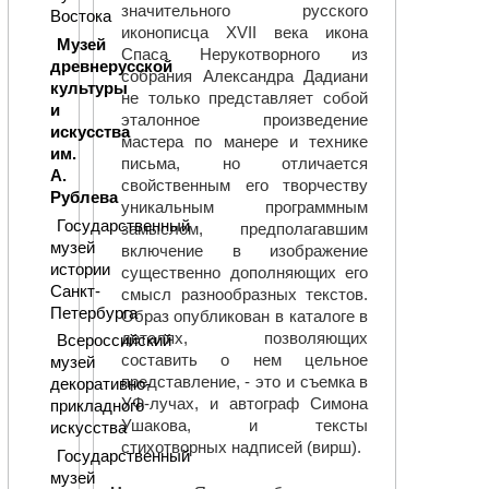
значительного русского
Востока
иконописца XVII века икона
Музей
Спаса Нерукотворного из
древнерусской
собрания Александра Дадиани
культуры
не только представляет собой
и
эталонное произведение
искусства
мастера по манере и технике
им.
письма, но отличается
А.
свойственным его творчеству
Рублева
уникальным программным
Государственный
замыслом, предполагавшим
музей
включение в изображение
истории
существенно дополняющих его
Санкт-
смысл разнообразных текстов.
Петербурга
Образ опубликован в каталоге в
деталях, позволяющих
Всероссийский
составить о нем цельное
музей
представление, - это и съемка в
декоративно-
УФ-лучах, и автограф Симона
прикладного
Ушакова, и тексты
искусства
стихотворных надписей (вирш).
Государственный
музей