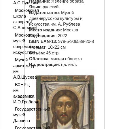
Название
: Явление образа
А.С.Пушкина
Язык
: русский
Московская
Издательство
: Музей
школа
древнерусской культуры и
акварели
искусства им. А. Рублева
С.Андрияки
Место издания
: Москва
Московский
Год издания
: 2022
музей
ISBN EAN-13
: 978-5-906538-20-8
современного
Формат
: 16х22 см
искусства
Объём
: 46 стр.
Обложка
: мягкая обложка
Музей
Иллюстрации
: цв. илл.
архитектуры
им.
А.В.Щусева
ВХНРЦ
им.
академика
И.Э.Грабаря
Государственный
музей
Дарвина
Государственный