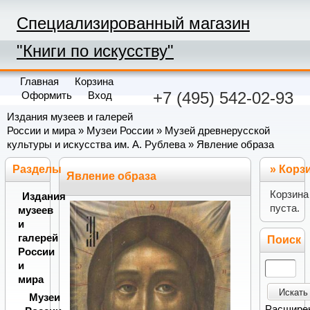
Специализированный магазин
"Книги по искусству"
Главная
Корзина
+7 (495) 542-02-93
Оформить
Вход
Издания музеев и галерей
России и мира
»
Музеи России
»
Музей древнерусской
культуры и искусства им. А. Рублева
» Явление образа
Разделы
»
Корз
Явление образа
Корзина
Издания
пуста.
музеев
и
галерей
Поиск
России
и
мира
Искать
Музеи
Расшире