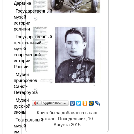
Дарвина
Государственный
музей
истории
религии
Государственный
центральный
музей
современной
истории
России
Музеи
пригородов
Санкт-
Петербурга
Музей
Поделиться…
русской
иконы
Книга была добавлена в наш
каталог Понедельник, 10
Театральный
Августа 2015
музей
им.