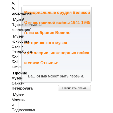
А.
А.
Мемориальные орудия Великой
Бахрушина
Музей
Отечественной войны 1941-1945
"Царскосельская
коллекция"
гг. из собрания Военно-
Музей
искусства
исторического музея
Санкт-
Петербурга
артиллерии, инженерных войск
XX-
XXI
и связи Отзывы:
веков
Прочие
Ваш отзыв может быть первым.
музеи
Санкт-
Петербурга
Написать отзыв
Музеи
Москвы
и
Подмосковья