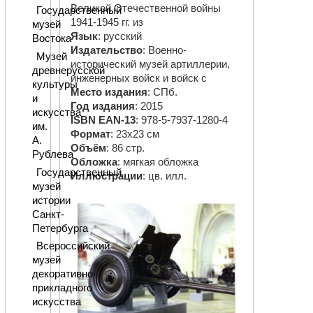
Великой Отечественной войны
Государственный
1941-1945 гг. из
музей
Язык
: русский
Востока
Издательство
: Военно-
Музей
исторический музей артиллерии,
древнерусской
инженерных войск и войск с
культуры
Место издания
: СПб.
и
Год издания
: 2015
искусства
ISBN EAN-13
: 978-5-7937-1280-4
им.
Формат
: 23х23 см
А.
Объём
: 86 стр.
Рублева
Обложка
: мягкая обложка
Государственный
Иллюстрации
: цв. илл.
музей
истории
Санкт-
Петербурга
Всероссийский
музей
декоративно-
прикладного
искусства