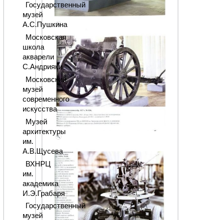
Государственный
музей
А.С.Пушкина
Московская
школа
акварели
С.Андрияки
Московский
музей
современного
искусства
Музей
архитектуры
им.
А.В.Щусева
ВХНРЦ
им.
академика
И.Э.Грабаря
Государственный
музей