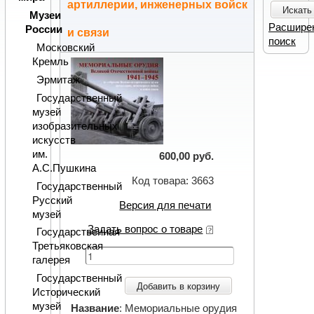
артиллерии, инженерных войск
Искать
Музеи
Расшире
России
и связи
поиск
Московский
Кремль
Эрмитаж
Государственный
музей
изобразительных
искусств
им.
600,00 руб.
А.С.Пушкина
Код товара: 3663
Государственный
Русский
Версия для печати
музей
Задать вопрос о товаре
Государственная
Третьяковская
галерея
Государственный
Добавить в корзину
Исторический
музей
Название
: Мемориальные орудия