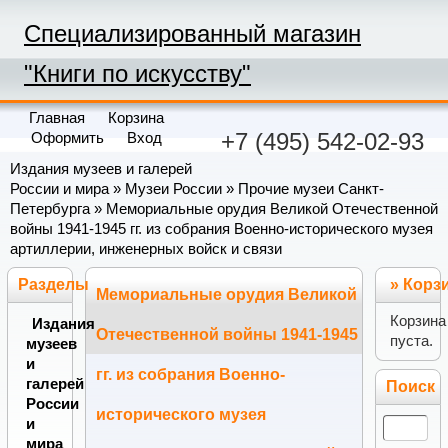
Специализированный магазин
"Книги по искусству"
Главная
Корзина
+7 (495) 542-02-93
Оформить
Вход
Издания музеев и галерей
России и мира
»
Музеи России
»
Прочие музеи Санкт-
Петербурга
» Мемориальные орудия Великой Отечественной
войны 1941-1945 гг. из собрания Военно-исторического музея
артиллерии, инженерных войск и связи
Разделы
»
Корз
Мемориальные орудия Великой
Корзина
Издания
Отечественной войны 1941-1945
пуста.
музеев
и
гг. из собрания Военно-
галерей
Поиск
России
исторического музея
и
мира