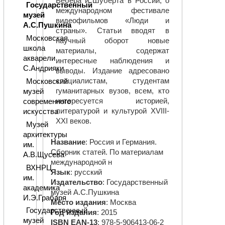
Вебера и Шуберта в России, о
Государственный
международном фестивале
музей
видеофильмов «Люди и
А.С.Пушкина
страны». Статьи вводят в
Московская
научный оборот новые
школа
материалы, содержат
акварели
интересные наблюдения и
С.Андрияки
выводы. Издание адресовано
специалистам, студентам
Московский
гуманитарных вузов, всем, кто
музей
интересуется историей,
современного
литературой и культурой XVIII-
искусства
XXI веков.
Музей
архитектуры
Название
: Россия и Германия.
им.
Сборник статей. По материалам
А.В.Щусева
международной н
ВХНРЦ
Язык
: русский
им.
Издательство
: Государственный
академика
музей А.С.Пушкина
И.Э.Грабаря
Место издания
: Москва
Государственный
Год издания
: 2015
музей
ISBN EAN-13
: 978-5-906413-06-2