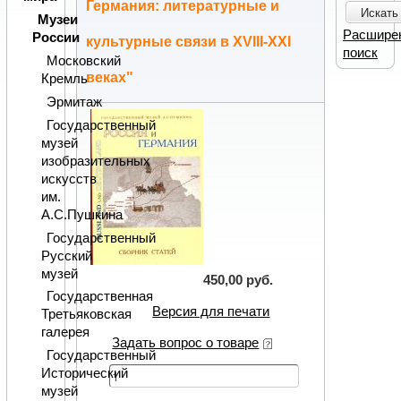
Германия: литературные и
Искать
Музеи
Расшире
России
культурные связи в XVIII-XXI
поиск
Московский
веках"
Кремль
Эрмитаж
Государственный
музей
изобразительных
искусств
им.
А.С.Пушкина
Государственный
Русский
музей
450,00 руб.
Государственная
Версия для печати
Третьяковская
галерея
Задать вопрос о товаре
Государственный
Исторический
музей