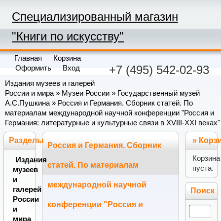
Специализированный магазин
"Книги по искусству"
Главная
Корзина
+7 (495) 542-02-93
Оформить
Вход
Издания музеев и галерей
России и мира
»
Музеи России
»
Государственный музей
А.С.Пушкина
» Россия и Германия. Сборник статей. По
материалам международной научной конференции "Россия и
Германия: литературные и культурные связи в XVIII-XXI веках"
Разделы
»
Корз
Россия и Германия. Сборник
Корзина
Издания
статей. По материалам
пуста.
музеев
и
международной научной
галерей
Поиск
России
конференции "Россия и
и
мира