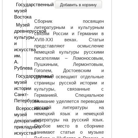
Государственный
Добавить в корзину
музей
Востока
Сборник посвящен
Музей
литературным и культурным
древнерусской
связям России и Германии в
культуры
XVIII-XXI веках. Статьи
и
представляют осмысление
искусства
немецкой культуры русскими
им.
писателями – Ломоносовым,
А.
Пушкиным, Лермонтовым,
Рублева
Гоголем, Достоевским и
Государственный
другими, освещают отдельные
музей
страницы русской истории и
истории
культуры, связанные с
Санкт-
Германией. Специальное
Петербурга
внимание уделяется переводам
русской литературы на
Всероссийский
немецкий язык и немецкой
музей
литературы на русский язык.
декоративно-
Особое место в сборнике
прикладного
занимают статьи о музыке
искусства