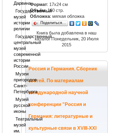
Дарвина
Формат
: 17х24 см
Объём
: 160 стр.
Государственный
Обложка
: мягкая обложка
музей
истории
Поделиться…
религии
Книга была добавлена в наш
Государственный
каталог Понедельник, 20 Июля
центральный
2015
музей
современной
истории
России
Россия и Германия. Сборник
Музеи
пригородов
статей. По материалам
Санкт-
Петербурга
международной научной
Музей
конференции "Россия и
русской
иконы
Германия: литературные и
Театральный
музей
культурные связи в XVIII-XXI
им.