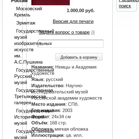
России
поиск
Московский
1.000,00 руб.
Кремль
Версия для печати
Эрмитаж
Государственный
Задать вопрос о товаре
музей
изобразительных
искусств
им.
Добавить в корзину
А.С.Пушкина
Название
: Немцы и Академия
Государственный
художеств
Русский
Язык
: русский
музей
Издательство
: Научно-
Государственная
исследовательский музей
Третьяковская
Российской академии художеств
галерея
Место издания
: СПб.
Год издания
: 2003
Государственный
Формат
: 24х34 см
Исторический
Объём
: 168 стр.
музей
Обложка
: мягкая обложка
Государственный
Иллюстрации
: цв. илл.
музей