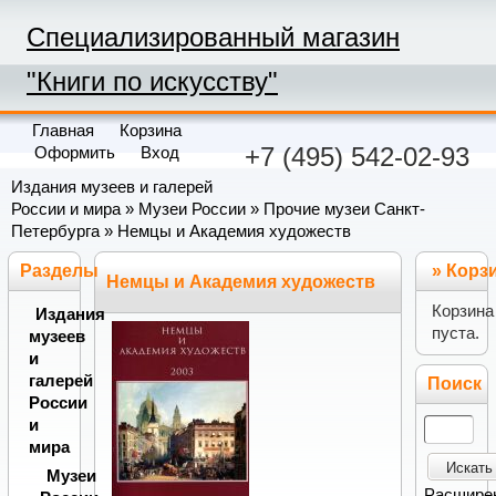
Специализированный магазин
"Книги по искусству"
Главная
Корзина
+7 (495) 542-02-93
Оформить
Вход
Издания музеев и галерей
России и мира
»
Музеи России
»
Прочие музеи Санкт-
Петербурга
» Немцы и Академия художеств
Разделы
»
Корз
Немцы и Академия художеств
Корзина
Издания
пуста.
музеев
и
галерей
Поиск
России
и
мира
Искать
Музеи
Расшире