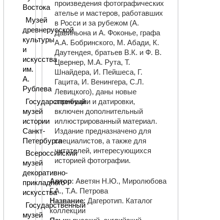
произведения фотографических
Востока
ателье и мастеров, работавших
Музей
в Росси и за рубежом (А.
древнерусской
Давиньона и А. Фоконье, графа
культуры
А.А. Бобринского, М. Абади, К.
и
Даутендея, братьев В.К. и Ф. В.
искусства
Цвернер, М.А. Рута, Т.
им.
Шнайдера, И. Пейшеса, Г.
А.
Гацита, И. Венингера, С.Л.
Рублева
Левицкого), даны новые
Государственный
атрибуции и датировки,
музей
включен дополнительный
истории
иллюстрированный материал.
Санкт-
Издание предназначено для
Петербурга
специалистов, а также для
читателей, интересующихся
Всероссийский
историей фотографии.
музей
декоративно-
Автор
: Аветян Н.Ю., Миролюбова
прикладного
Г.А., Т.А. Петрова
искусства
Название
: Дагеротип. Каталог
Государственный
коллекции
музей