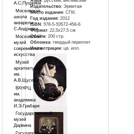
Язык
: русский, английский
А.С.Пушкина
Издательство
: Эрмитаж
Московская
Место издания
: СПб.
школа
Год издания
: 2012
акварели
ISBN
: 978-5-93572-456-6
С.Андрияки
Формат
: 22,5х27,5 см
Объём
: 200 стр.
Московский
Обложка
: твердый переплет
музей
Иллюстрации
: цв. илл.
современного
искусства
Музей
архитектуры
им.
А.В.Щусева
ВХНРЦ
им.
академика
И.Э.Грабаря
Государственный
музей
Дарвина
Государственный