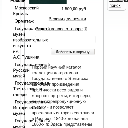
России
поиск
Московский
1.500,00 руб.
Кремль
Версия для печати
Эрмитаж
Государственный
Задать вопрос о товаре
музей
изобразительных
искусств
им.
Добавить в корзину
А.С.Пушкина
Государственный
Первый научный каталог
Русский
коллекции дагеротипов
музей
Государственного Эрмитажа
Государственная
включает произведения
Третьяковская
практически всех видов и
галерея
жанров: портреты, интерьеры,
пейзажи, репродукционную
Государственный
съемку - и позволяет
Исторический
проследить историю светописи
музей
в России с 1840-х до начала
Государственный
1860-х гг. Здесь представлены
музей