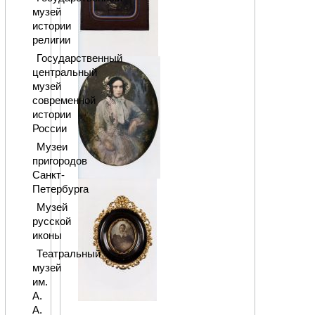
музей
истории
религии
Государственный
центральный
музей
современной
истории
России
Музеи
пригородов
Санкт-
Петербурга
Музей
русской
иконы
Театральный
музей
им.
А.
А.