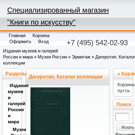
Специализированный магазин
"Книги по искусству"
Главная
Корзина
+7 (495) 542-02-93
Оформить
Вход
Издания музеев и галерей
России и мира
»
Музеи России
»
Эрмитаж
» Дагеротип. Каталог
коллекции
Разделы
»
Корз
Дагеротип. Каталог коллекции
Корзина
Издания
пуста.
музеев
и
галерей
Поиск
России
и
мира
Искать
Музеи
Расшире