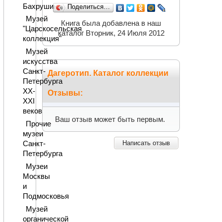
Бахрушина
Поделиться…
Музей
Книга была добавлена в наш
"Царскосельская
каталог Вторник, 24 Июля 2012
коллекция"
Музей
искусства
Санкт-
Дагеротип. Каталог коллекции
Петербурга
XX-
Отзывы:
XXI
веков
Ваш отзыв может быть первым.
Прочие
музеи
Написать отзыв
Санкт-
Петербурга
Музеи
Москвы
и
Подмосковья
Музей
органической