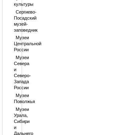
культуры
Сергиево-
Посадский
музей-
заповедник
Музеи
Центральной
России
Музеи
Севера
и
Северо-
Запада
России
Музеи
Поволжья
Музеи
Урала,
Сибири
и
Дальнего