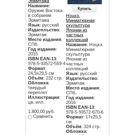
Эрмитажа
Название
:
Купить
Оружие Востока
в собрании
Нэцкэ.
Эрмитажа
Миниатюрная
Язык
: русский
скульптура
Издательство
:
Японии из
Эрмитаж
частных
Место издания
:
коллекций
СПб.
Название
: Нэцкэ.
Год издания
:
Миниатюрная
2015
скульптура
ISBN EAN-13
:
Японии из
978-5-93572-559-4
частных
Формат
:
коллекций
24,5х29,5 см
Язык
: русский
Объём
: 232 стр.
Издательство
:
Обложка
:
Эрмитаж
твердый
Место издания
:
переплет
СПб.
Иллюстрации
:
Год издания
:
цв. илл.
2016
ISBN EAN-13
:
1.800,00 руб.
978-5-93572-670-6
Сравнить
Формат
: 17х25,5
см
Объём
: 324 стр.
Обложка
: