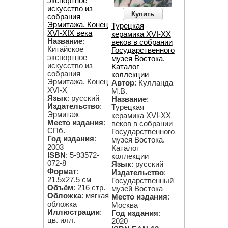
экспортное
искусство из
Купить
собрания
Эрмитажа. Конец
Турецкая
XVI-XIX века
керамика XVI-XX
Название
:
веков в собрании
Китайское
Государственного
экспортное
музея Востока.
искусство из
Каталог
собрания
коллекции
Эрмитажа. Конец
Автор
: Кулланда
XVI-X
М.В.
Язык
: русский
Название
:
Издательство
:
Турецкая
Эрмитаж
керамика XVI-XX
Место издания
:
веков в собрании
СПб.
Государственного
Год издания
:
музея Востока.
2003
Каталог
ISBN
: 5-93572-
коллекции
072-8
Язык
: русский
Формат
:
Издательство
:
21.5х27.5 см
Государственный
Объём
: 216 стр.
музей Востока
Обложка
: мягкая
Место издания
:
обложка
Москва
Иллюстрации
:
Год издания
:
цв. илл.
2020