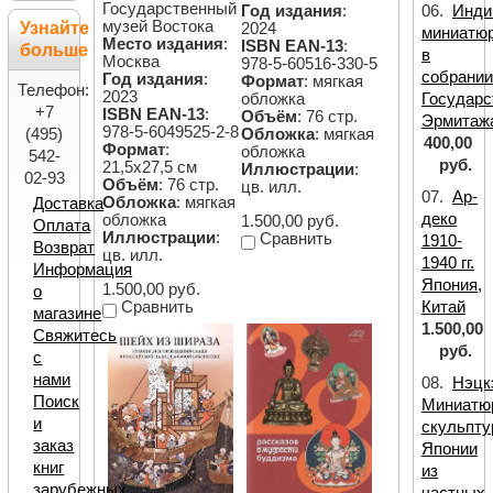
Государственный
Год издания
:
06.
Инди
музей Востока
Узнайте
2024
миниатю
Место издания
:
ISBN EAN-13
:
больше
в
Москва
978-5-60516-330-5
собрани
Год издания
:
Формат
: мягкая
Телефон:
2023
обложка
Государс
+7
ISBN EAN-13
:
Объём
: 76 стр.
Эрмитаж
978-5-6049525-2-8
(495)
Обложка
: мягкая
400,00
Формат
:
обложка
542-
руб.
21,5х27,5 см
Иллюстрации
:
02-93
Объём
: 76 стр.
цв. илл.
07.
Ар-
Обложка
: мягкая
Доставка
деко
обложка
1.500,00 руб.
Оплата
Иллюстрации
:
Сравнить
1910-
Возврат
цв. илл.
1940 гг.
Информация
Япония,
1.500,00 руб.
о
Сравнить
Китай
магазине
1.500,00
Свяжитесь
руб.
с
нами
08.
Нэцк
Поиск
Миниатю
и
скульпту
заказ
Японии
книг
из
зарубежных
частных