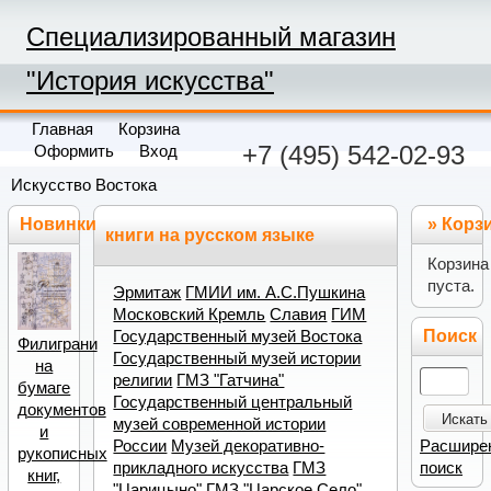
Специализированный магазин
"История искусства"
Главная
Корзина
+7 (495) 542-02-93
Оформить
Вход
Искусство Востока
Новинки
»
Корз
книги на русском языке
Корзина
пуста.
Эрмитаж
ГМИИ им. А.С.Пушкина
Московский Кремль
Славия
ГИМ
Поиск
Государственный музей Востока
Филиграни
Государственный музей истории
на
религии
ГМЗ "Гатчина"
бумаге
Государственный центральный
документов
Искать
музей современной истории
и
Расшире
России
Музей декоративно-
рукописных
поиск
прикладного искусства
ГМЗ
книг,
"Царицыно"
ГМЗ "Царское Село"