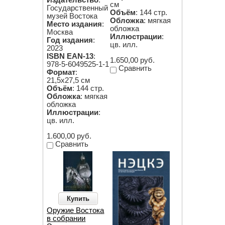
см
Государственный
Объём
: 144 стр.
музей Востока
Обложка
: мягкая
Место издания
:
обложка
Москва
Иллюстрации
:
Год издания
:
цв. илл.
2023
ISBN EAN-13
:
1.650,00 руб.
978-5-6049525-1-1
Сравнить
Формат
:
21,5х27,5 см
Объём
: 144 стр.
Обложка
: мягкая
обложка
Иллюстрации
:
цв. илл.
1.600,00 руб.
Сравнить
Купить
Оружие Востока
в собрании