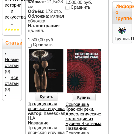
Формат
: 21,5х28
1.500,00 руб.
истории
Инфор
см
Сравнить
и
Объём
: 172 стр.
о
Обложка
: мягкая
искусства
группе
обложка
..
Иллюстрации
:
цв. илл.
Группа:
П
1.500,00 руб.
Статьи
Сравнить
Новые
статьи
(0)
Все
статьи
(0)
Купить
Купить
Традиционная
Сокровища
японская игрушка
Красной реки.
Автор
: Каневская
Археологические
Н.А.
коллекции из
Название
:
музеев Вьетнама
Традиционная
Название
:
японская игрушка
Сокровища