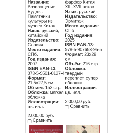
Название
:
фарфор Китая
Возвращение
XIII-XVII веков
Будды.
Язык
: русский
Памятники
Издательство
:
культуры из
Эрмитаж
музеев Китая
Место издания
:
Язык
: русский,
СПб
китайский
Год издания
:
Издательство
:
2025
Славия
ISBN EAN-13
:
Место издания
:
978-5-907653-95-5
СПб.
Формат
: 23х28
Год издания
:
см
2007
Объём
: 216 стр.
ISBN EAN-13
:
Обложка
:
978-5-9501-0127-4
твердый
Формат
:
переплет, супер
21,5х27,5 см
обложка
Объём
: 152 стр.
Иллюстрации
:
Обложка
: мягкая
цв. илл.
обложка
2.000,00 руб.
Иллюстрации
:
Сравнить
цв. илл.
2.000,00 руб.
Сравнить