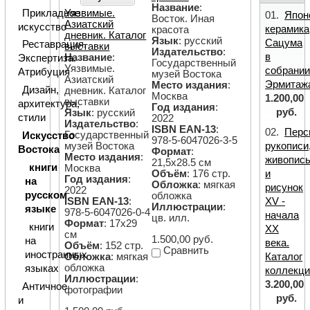
Название
:
Прикладное
Уязвимые.
01.
Япон
Восток. Иная
Азиатский
искусство
керамика
красота
дневник. Каталог
Язык
: русский
Сацума
Реставрация.
выставки
Издательство
:
в
Название
:
Экспертиза.
Государственный
Уязвимые.
собрани
Атрибуция
музей Востока
Азиатский
Эрмитаж
Место издания
:
Дизайн,
дневник. Каталог
Москва
1.200,00
выставки
архитектура,
Год издания
:
руб.
Язык
: русский
стили
2022
Издательство
:
ISBN EAN-13
:
02.
Перс
Государственный
Искусство
978-5-6047026-3-5
рукописи
музей Востока
Востока
Формат
:
Место издания
:
живопис
21,5х28.5 см
книги
Москва
и
Объём
: 176 стр.
Год издания
:
на
Обложка
: мягкая
рисунок
2022
русском
обложка
XV -
ISBN EAN-13
:
Иллюстрации
:
языке
978-5-6047026-0-4
начала
цв. илл.
Формат
: 17х29
книги
XX
см
1.500,00 руб.
на
века.
Объём
: 152 стр.
Сравнить
иностранных
Каталог
Обложка
: мягкая
обложка
языках
коллекци
Иллюстрации
:
3.200,00
Античное
фотографии
руб.
и