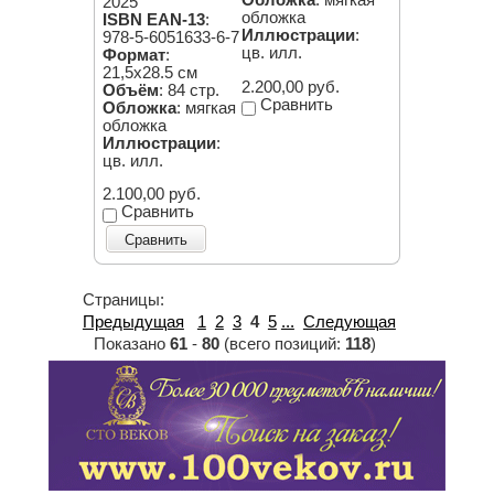
Обложка
: мягкая
2025
обложка
ISBN EAN-13
:
Иллюстрации
:
978-5-6051633-6-7
цв. илл.
Формат
:
21,5х28.5 см
2.200,00 руб.
Объём
: 84 стр.
Сравнить
Обложка
: мягкая
обложка
Иллюстрации
:
цв. илл.
2.100,00 руб.
Сравнить
Сравнить
Страницы:
Предыдущая
1
2
3
4
5
...
Следующая
Показано
61
-
80
(всего позиций:
118
)