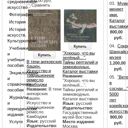
1.500,00 руб.
средневековое
03.
Мум
Сравнить
искусство
меняет
Фотография
имя.
Каталог
История
выставк
История
800,00
искусств.
руб.
Культурология
04.
Сокр
Купить
Учебники
Шанхайс
"Хорошо, что вы
и
Купить
музея
зелёный…".
учебные
В тени ангкорских
Тайны рептилий и
1.200,00
пособия
башен.
земноводных.
руб.
Искусство и
Каталог выставки
Энциклопедии
традиционное
Название
:
05.
"Вет
и
ремесло
"Хорошо, что вы
в
справочные
Камбоджи
зелёный…".
соснах...
Название
: В тени
Тайны рептилий и
пособия
ангкорских
5000
земноводных.
Журналы
башен.
Каталог выставки
лет
Искусство и
и
Язык
: русский
корейско
традиционное
Издательство
:
периодические
искусств
ремесло
Государственный
издания
Камбоджи
900,00
музей Востока
Язык
: русский
Место издания
:
Услуги
руб.
Издательство
:
Москва