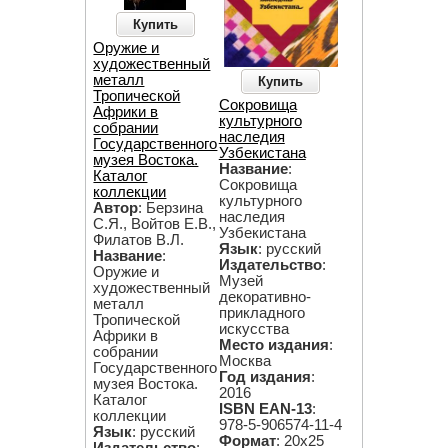
Купить
Оружие и
художественный
металл
Купить
Тропической
Сокровища
Африки в
культурного
собрании
наследия
Государственного
Узбекистана
музея Востока.
Название
:
Каталог
Сокровища
коллекции
культурного
Автор
: Берзина
наследия
С.Я., Войтов Е.В.,
Узбекистана
Филатов В.Л.
Язык
: русский
Название
:
Издательство
:
Оружие и
Музей
художественный
декоративно-
металл
прикладного
Тропической
искусства
Африки в
Место издания
:
собрании
Москва
Государственного
Год издания
:
музея Востока.
2016
Каталог
ISBN EAN-13
:
коллекции
978-5-906574-11-4
Язык
: русский
Формат
: 20х25
Издательство
: