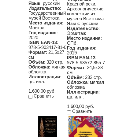
Язык
: русский
Красной реки.
Издательство
:
Археологические
Государственный
коллекции из
музей Востока
музеев Вьетнама
Место издания
:
Язык
: русский
Москва
Издательство
:
Год издания
:
Эрмитаж
2020
Место издания
:
ISBN EAN-13
:
СПб.
978-5-903417-81-0
Год издания
:
Формат
: 21,5х27
2019
см
ISBN EAN-13
:
Объём
: 320 стр.
978-5-93572-855-7
Обложка
: мягкая
Формат
: 24,5х28
обложка
см
Иллюстрации
:
Объём
: 232 стр.
цв. илл.
Обложка
: мягкая
обложка
1.600,00 руб.
Иллюстрации
:
Сравнить
цв. илл.
1.600,00 руб.
Сравнить