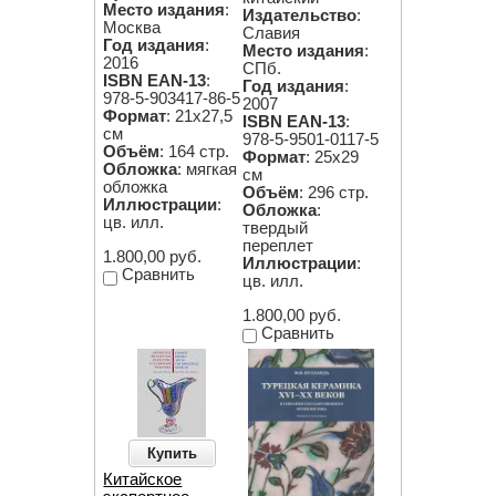
Место издания
:
Издательство
:
Москва
Славия
Год издания
:
Место издания
:
2016
СПб.
ISBN EAN-13
:
Год издания
:
978-5-903417-86-5
2007
Формат
: 21х27,5
ISBN EAN-13
:
см
978-5-9501-0117-5
Объём
: 164 стр.
Формат
: 25х29
Обложка
: мягкая
см
обложка
Объём
: 296 стр.
Иллюстрации
:
Обложка
:
цв. илл.
твердый
переплет
1.800,00 руб.
Иллюстрации
:
Сравнить
цв. илл.
1.800,00 руб.
Сравнить
Купить
Китайское