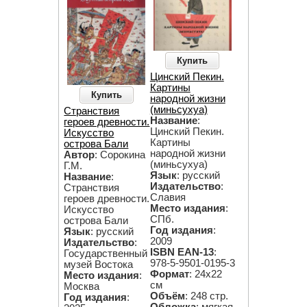
Купить
Цинский Пекин.
Картины
Купить
народной жизни
(миньсухуа)
Странствия
Название
:
героев древности.
Цинский Пекин.
Искусство
Картины
острова Бали
народной жизни
Автор
: Сорокина
(миньсухуа)
Г.М.
Язык
: русский
Название
:
Издательство
:
Странствия
Славия
героев древности.
Место издания
:
Искусство
СПб.
острова Бали
Год издания
:
Язык
: русский
2009
Издательство
:
ISBN EAN-13
:
Государственный
978-5-9501-0195-3
музей Востока
Формат
: 24х22
Место издания
:
см
Москва
Объём
: 248 стр.
Год издания
: