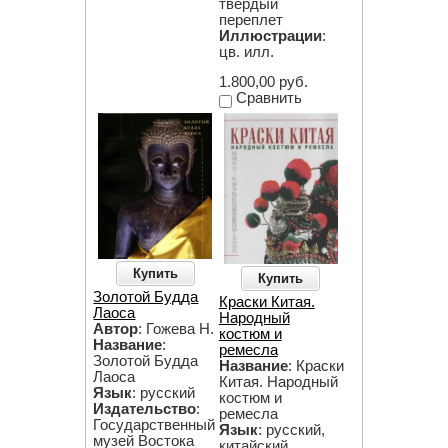
твердый
переплет
Иллюстрации
:
цв. илл.
1.800,00 руб.
Сравнить
Купить
Купить
Золотой Будда
Краски Китая.
Лаоса
Народный
Автор
: Гожева Н.
костюм и
Название
:
ремесла
Золотой Будда
Название
: Краски
Лаоса
Китая. Народный
Язык
: русский
костюм и
Издательство
:
ремесла
Государственный
Язык
: русский,
музей Востока
китайский