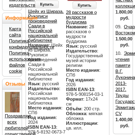
Купить
издательств
Купить
коллекци
Шейх из Шираза.
1.800,00
28 рассказов о
Рукописи
мудрости
Информация
руб.
произведений
буддизма
Саади в
09.
Очар
Название
: 28
Карта
Российской
рассказов о
Востоко
сайта
национальной
мудрости
1.500,00
библиотеке
Политика
буддизма
руб.
Название
: Шейх
Язык
: русский
конфиденциальности
из Шираза.
Издательство
:
Политика
10.
Эрми
Рукописи
Государственный
использования
чтения
произведений
музей истории
Саади в
файлов
религии
памяти
Российской
Место издания
:
cookie
В.Г.
национальной
СПб
Луконина
библиотеке
Год издания
:
2013-
Язык
: русский
Отзывы
2026
Издательство
:
ISBN EAN-13
:
2017.
Российская
978-5-908154-03-1
Труды
национальная
Формат
: 17х24
Государс
библиотека
см
Эрмитаж
Место издания
:
Объём
: 200 стр.
СПб
Обложка
: мягкая
CV
Поздравляю
Год издания
:
обложка
1.400,00
всех
2024
Иллюстрации
:
руб.
ISBN EAN-13
:
цв. илл.
любителей
978-5-8192-0673-7
отечественной