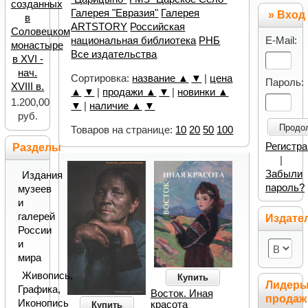
созданных
Галерея "Евразия"
Галерея
» Вход
в
ARTSTORY
Российская
Соловецком
E-Mail:
национальная библиотека
РНБ
монастыре
Все издательства
в XVI -
нач.
Сортировка:
название ▲
▼
|
цена
Пароль:
XVIII в.
▲
▼
|
продажи ▲
▼
|
новинки ▲
1.200,00
▼
|
наличие ▲
▼
руб.
Продо
Товаров на странице:
10
20
50
100
Регистр
Разделы
|
Забыли
Издания
пароль?
музеев
и
галерей
Издате
России
и
мира
Живопись,
Купить
Лидер
Графика,
Восток. Иная
продаж
Иконопись
красота
Купить