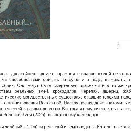
ые с древнейших времен поражали сознание людей не тол
ыми способностями обитать на суше и в воде, выживать в
й облик. Они могут быть смертельно опасными и в то же в
ствам реальных змей, крокодилов, черепах, ящериц, жа
стических могущественных существах, ставших героями наро
в о возникновении Вселенной. Настоящее издание знакомит чи
и рептилий в разных регионах Востока и приурочено к выставке
год Зеленой Змеи (2025) по восточному календарю.
 вы зелёный…". Тайны рептилий и земноводных. Каталог выставк