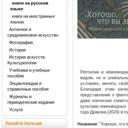
книги на русском
языке
книги на иностранных
языках
Античное и
средневековое искусство
Фотография
История
История искусств.
Культурология
Учебники и учебные
Рептилии и земноводн
пособия
видом, но и уникальн
Энциклопедии и
условиях, менять сво
справочные пособия
Благодаря этим каче
представления о фанта
Журналы и
даже эпических сюжето
периодические издания
культами земноводных 
Услуги
года Дракона (2024) в 
Узнайте больше
Название
: "Хорошо, что