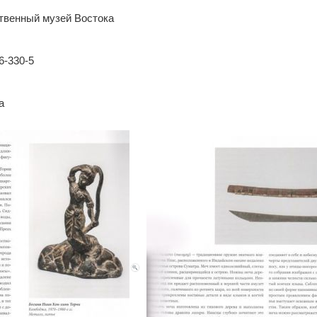
ственный музей Востока
6-330-5
а