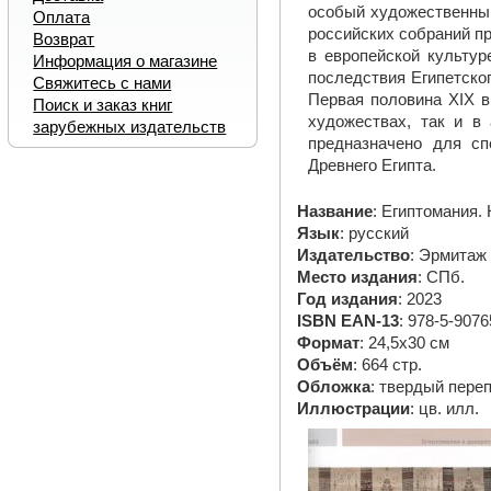
особый художественный
Оплата
российских собраний п
Возврат
в европейской культур
Информация о магазине
последствия Египетско
Свяжитесь с нами
Первая половина XIX в
Поиск и заказ книг
художествах, так и в 
зарубежных издательств
предназначено для сп
Древнего Египта.
Название
: Египтомания.
Язык
: русский
Издательство
: Эрмитаж
Место издания
: СПб.
Год издания
: 2023
ISBN EAN-13
: 978-5-9076
Формат
: 24,5х30 см
Объём
: 664 стр.
Обложка
: твердый пере
Иллюстрации
: цв. илл.