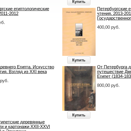
Купить
ргские египтологические
Петербургские е
2011-2012
чтения. 2013-20
Государственно
уб.
400,00 руб.
Купить
ревнего Египта. Искусство
От Петербурга д
ия. Взгляд из XXI века
путешествие Дм
Египет (1834-183
 руб.
800,00 руб.
Купить
гипетские деревянные
и и картонажи XXII-XXVI