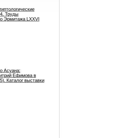
гиптологические
14. Труды
го Эрмитажа LXXVI
о Асуана:
итрий Ефимова в
5). Каталог выставки