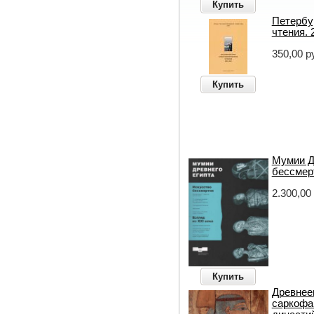
Купить
Петербу
чтения. 
350,00 р
Купить
Мумии Д
бессмерт
2.300,00
Купить
Древнее
саркофаг