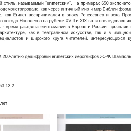
 стиль, называемый "египетским". На примерах 650 экспонато
родемонстрировано, как через античный мир и мир Библии форми
е, как Египет воспринимался в эпоху Ренессанса и века Пр
го похода Наполеона на рубеже XVIII и XIX вв. и последовавши
. - время расцвета египтомании в Европе и России, проявляв
архитектуре, как в театральном искусстве, так и в изящно
ециалистов и широкого круга читателей, интересующихся к
 К 200-летию дешифровки египетских иероглифов Ж.-Ф. Шамполь
53-12-2
плет